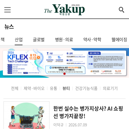
뉴스
정책
산업
글로벌
병원·의료
약사·약학
웰에이징
전체
제약·바이오
유통
뷰티
건강기능식품
의료기기
│
│
│
│
│
한번 실수는 병가지상사? AI 쇼핑
선 병가지끝장!
이덕규
2026.07.09
│