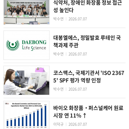
식약처, 장애인 화장품 정보 접근
성 높인다
박수연
2026.07.07
│
대봉엘에스, 정밀발효 루테인 국
책과제 주관
박수연
2026.07.07
│
코스맥스, 국제기관서 'ISO 2367
5' SPF 평가 역량 인정
박수연
2026.07.07
│
바이오 화장품‧퍼스널케어 원료
시장 연 11% ↑
이덕규
2026.07.07
│