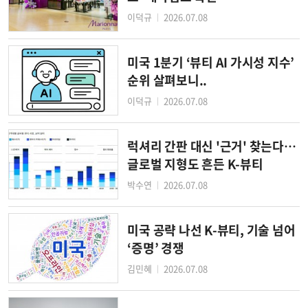
이덕규
2026.07.08
│
미국 1분기 ‘뷰티 AI 가시성 지수’
순위 살펴보니..
이덕규
2026.07.08
│
럭셔리 간판 대신 '근거' 찾는다…
글로벌 지형도 흔든 K-뷰티
박수연
2026.07.08
│
미국 공략 나선 K-뷰티, 기술 넘어
‘증명’ 경쟁
김민혜
2026.07.08
│