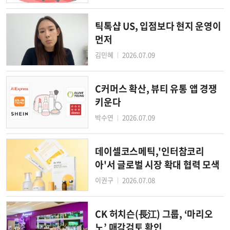
틱톡샵 US, 입점보다 현지 운영이
먼저
김민혜
2026.07.09
│
C커머스 확산, 뷰티 유통 앱 경쟁
키운다
박수연
2026.07.09
│
데이셀코스메틱,'인터참코리
아'서 글로벌 시장 확대 협력 모색
이권구
2026.07.08
│
CK 허치슨(長江) 그룹, ‘마리오
노’ 매각검토 확인