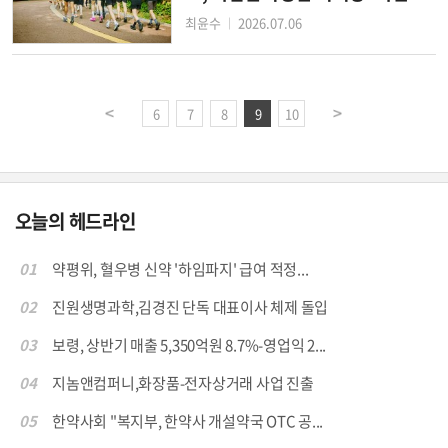
미 캠페인’ 가동
최윤수
2026.07.06
│
6
7
8
9
10
오늘의 헤드라인
01
약평위, 혈우병 신약 '하임파지' 급여 적정...
02
진원생명과학,김경진 단독 대표이사 체제 돌입
03
보령, 상반기 매출 5,350억원 8.7%-영업익 2...
04
지놈앤컴퍼니,화장품-전자상거래 사업 진출
05
한약사회 "복지부, 한약사 개설약국 OTC 공...