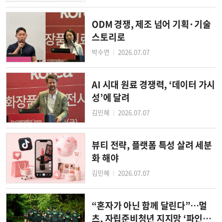
ODM 경쟁, 제조 넘어 기획·기술
스토리로
박수연
2026.07.07
│
AI 시대 원료 경쟁력, ‘데이터 가시
성’에 달려
김민혜
2026.07.07
│
뷰티 전략, 플랫폼 특성 살려 세분
화 해야
김민혜
2026.07.07
│
“혼자가 아닌 함께 달린다”…멀
츠, 자립준비청년 지지망 ‘파인드