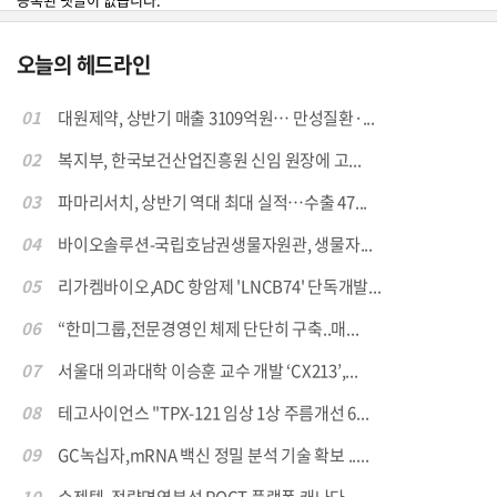
오늘의 헤드라인
01
대원제약, 상반기 매출 3109억원… 만성질환·...
02
복지부, 한국보건산업진흥원 신임 원장에 고...
03
파마리서치, 상반기 역대 최대 실적…수출 47...
04
바이오솔루션-국립호남권생물자원관, 생물자...
05
리가켐바이오,ADC 항암제 'LNCB74' 단독개발...
06
“한미그룹,전문경영인 체제 단단히 구축..매...
07
서울대 의과대학 이승훈 교수 개발 ‘CX213’,...
08
테고사이언스 "TPX-121 임상 1상 주름개선 6...
09
GC녹십자,mRNA 백신 정밀 분석 기술 확보 .....