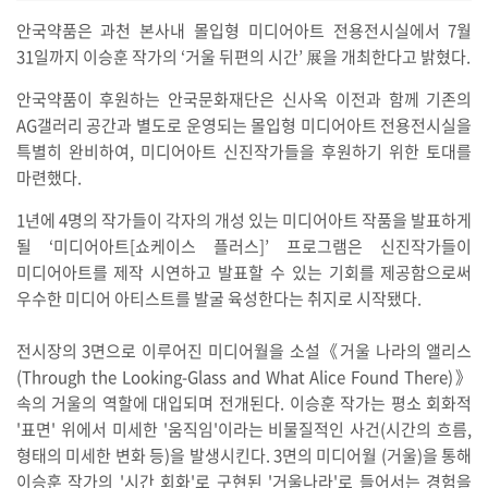
안국약품은 과천 본사내 몰입형 미디어아트 전용전시실에서 7월
31일까지 이승훈 작가의 ‘거울 뒤편의 시간’ 展을 개최한다고 밝혔다.
안국약품이 후원하는 안국문화재단은 신사옥 이전과 함께 기존의
AG갤러리 공간과 별도로 운영되는 몰입형 미디어아트 전용전시실을
특별히 완비하여, 미디어아트 신진작가들을 후원하기 위한 토대를
마련했다.
1년에 4명의 작가들이 각자의 개성 있는 미디어아트 작품을 발표하게
될 ‘미디어아트[쇼케이스 플러스]’ 프로그램은 신진작가들이
미디어아트를 제작 시연하고 발표할 수 있는 기회를 제공함으로써
우수한 미디어 아티스트를 발굴 육성한다는 취지로 시작됐다.
전시장의 3면으로 이루어진 미디어월을 소설《거울 나라의 앨리스
(Through the Looking-Glass and What Alice Found There)》
속의 거울의 역할에 대입되며 전개된다. 이승훈 작가는 평소 회화적
'표면' 위에서 미세한 '움직임'이라는 비물질적인 사건(시간의 흐름,
형태의 미세한 변화 등)을 발생시킨다. 3면의 미디어월 (거울)을 통해
이승훈 작가의 '시간 회화'로 구현된 '거울나라'로 들어서는 경험을