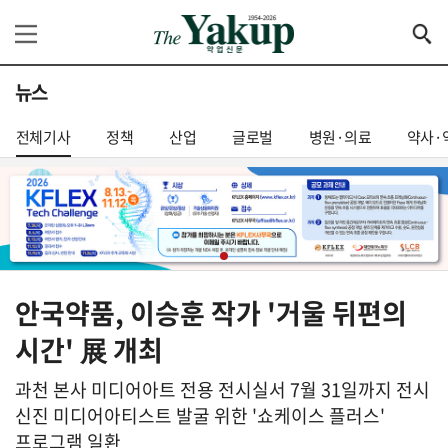
뉴스
전체기사
정책
산업
글로벌
병원·의료
약사·
안국약품, 이승훈 작가 '거울 뒤편의
시간' 展 개최
과천 본사 미디어아트 전용 전시실서 7월 31일까지 전시
신진 미디어아티스트 발굴 위한 '쇼케이스 플러스'
프로그램 일환