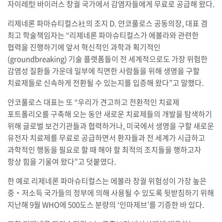
자이레型 바이러스 창궐 국가에서 감염자들에게 무료로 공급해 왔다.
리제네론 파마슈티컬스社의 조지 D. 얀코풀로스 공동의장, 대표 겸
최고 학술책임자는 “리제네론 파마슈티컬스가 에볼라와 관련한
협력을 진행하기에 앞서 혁신적인 과학과 획기적인
(groundbreaking) 기술 플랫폼들이 전 세계적으로도 가장 위험한
감염성 질환들 가운데 일부에 직면한 사람들을 위해 생명을 구할
치료제들로 신속하게 전환될 수 있는지를 입증해 왔다”고 말했다.
얀코풀로스 대표는 또 “우리가 견고하고 전환적인 치료제
포트폴리오를 구축해 오는 동안 새로운 치료제들의 개발을 탐색하기
위해 글로벌 보건기관들과 협력하거나, 미국에서 생명을 구할 새로운
유전자 치료제를 무료로 공급하면서 환자들과 전 세계가 시급하고
과학적인 행동을 필요로 할 때 해야 할 최적의 조치들을 행하고자
항상 힘을 기울여 왔다”고 덧붙였다.
한 예로 리제네론 파마슈티컬스는 에볼라 창궐 위험성이 가장 높은
중‧저소득 국가들의 정부에 의해 사용될 수 있도록 뒷받침하기 위해
지난해 9월 WHO에 500도스 분량의 ‘인마제브’를 기증한 바 있다.