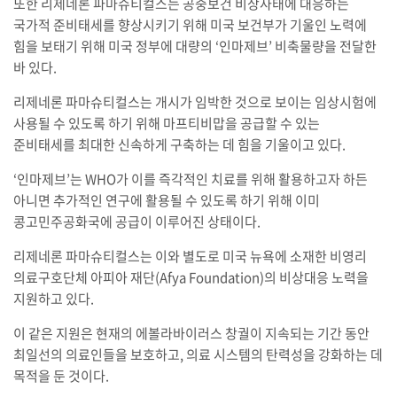
또한 리제네론 파마슈티컬스는 공중보건 비상사태에 대응하는
국가적 준비태세를 향상시키기 위해 미국 보건부가 기울인 노력에
힘을 보태기 위해 미국 정부에 대량의 ‘인마제브’ 비축물량을 전달한
바 있다.
리제네론 파마슈티컬스는 개시가 임박한 것으로 보이는 임상시험에
사용될 수 있도록 하기 위해 마프티비맙을 공급할 수 있는
준비태세를 최대한 신속하게 구축하는 데 힘을 기울이고 있다.
‘인마제브’는 WHO가 이를 즉각적인 치료를 위해 활용하고자 하든
아니면 추가적인 연구에 활용될 수 있도록 하기 위해 이미
콩고민주공화국에 공급이 이루어진 상태이다.
리제네론 파마슈티컬스는 이와 별도로 미국 뉴욕에 소재한 비영리
의료구호단체 아피아 재단(Afya Foundation)의 비상대응 노력을
지원하고 있다.
이 같은 지원은 현재의 에볼라바이러스 창궐이 지속되는 기간 동안
최일선의 의료인들을 보호하고, 의료 시스템의 탄력성을 강화하는 데
목적을 둔 것이다.