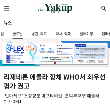
뉴스
산업
글로벌
병원·의료
약사·약학
웰에이징
인터
리제네론 에볼라 항체 WHO서 최우선
평가 권고
‘인마제브’ 조성성분 마프티비맙..분디부교型 에볼라
임상 관련