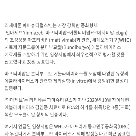
리제네론 파마슈티컬스社는 가장 강력한 중화항체
‘인마제브’(Inmazeb: 마프티비맙+아톨티비맙+오데시비맙-ebgn)
의 조성성분 마프티비맙(maftivimab)과 관련, 세계보건기구(WHO)
치료제 자문그룹이 분디부교型(Bundibugyo) 에볼라바이러스
치료제를 개발하기 위한 임상시험에서 최우선적으로 평가할 것을
권고했다고 28일 공표했다.
마프티비맙은 분디부교型 에볼라바이러스를 포함해 다양한 유형의
에볼라바이러스와 관련한 체외실험(in vitro)에서 광범위한 활성이
입증됐다.
‘인마제브’는 리제네론 파마슈티컬스가 지난 2020년 10월 자이레型
에볼라바이러스 감염증 치료제로 FDA의 허가를 취득했던 3중(三重)
복합 모노클로날 항체의 일종이다.
여기서 언급된 임상시험은 WHO가 아프리카 콩고민주공화국(DRC)
과 우간다에서 분비부교型 바이러스에 의해 발생했다고 최근 공표한