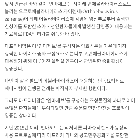
앞서 언급된 바와 같이 ‘인마제브’는 자이레型 에볼라바이러스로도
불리는 오르토에볼라바이러스 자이렌세(Orthoebolavirus
zairense)에 의해 에볼라바이러스에 감염된 임신부로부터 출생한
신생아를 포함한 소아‧성인환자들에게 발생한 감염증에 대응하는
치료제로 FDA의 허가를 취득한 바 있다.
마프티비맙은 이 ‘인마제브’를 구성하는 약효성분들 가운데 가장
강력한 바이러스 중화 구성요소로 분디부교型 에볼라바이러스에
대응하기 위해 이루어진 실험실 연구에서 광범위한 중화활성이
입증됐다.
다만 이 같은 별도의 에볼라바이러스에 대응하는 단독요법제로
체내시험이 진행된 전례는 아직까지 부재한 형편이다.
그래도 마프티비맙은 ‘인마제브’를 구성하는 조성물질의 하나로 이미
수많은 환자들에게 투여되었던 만큼 수용할 만한 안전성 프로필이
입증된 상태이다.
지난 2018년 이래 ‘인마제브’는 리제네론 파마슈티컬스가 동정적
사용 프로토콜에 따라 아프리카 기니와 콩고민주공화국을 포함한