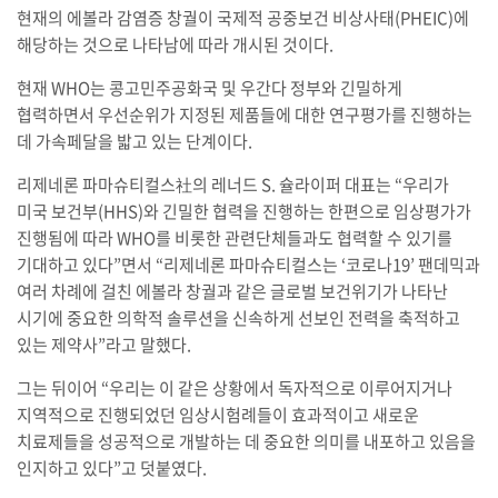
현재의 에볼라 감염증 창궐이 국제적 공중보건 비상사태(PHEIC)에
해당하는 것으로 나타남에 따라 개시된 것이다.
현재 WHO는 콩고민주공화국 및 우간다 정부와 긴밀하게
협력하면서 우선순위가 지정된 제품들에 대한 연구평가를 진행하는
데 가속페달을 밟고 있는 단계이다.
리제네론 파마슈티컬스社의 레너드 S. 슐라이퍼 대표는 “우리가
미국 보건부(HHS)와 긴밀한 협력을 진행하는 한편으로 임상평가가
진행됨에 따라 WHO를 비롯한 관련단체들과도 협력할 수 있기를
기대하고 있다”면서 “리제네론 파마슈티컬스는 ‘코로나19’ 팬데믹과
여러 차례에 걸친 에볼라 창궐과 같은 글로벌 보건위기가 나타난
시기에 중요한 의학적 솔루션을 신속하게 선보인 전력을 축적하고
있는 제약사”라고 말했다.
그는 뒤이어 “우리는 이 같은 상황에서 독자적으로 이루어지거나
지역적으로 진행되었던 임상시험례들이 효과적이고 새로운
치료제들을 성공적으로 개발하는 데 중요한 의미를 내포하고 있음을
인지하고 있다”고 덧붙였다.