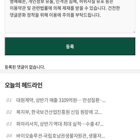
등록된 댓글이 없습니다.
오늘의 헤드라인
01
대원제약, 상반기 매출 3109억원… 만성질환·...
02
복지부, 한국보건산업진흥원 신임 원장에 고...
03
파마리서치, 상반기 역대 최대 실적…수출 47...
04
바이오솔루션-국립호남권생물자원관, 생물자...