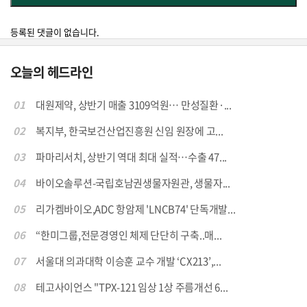
등록된 댓글이 없습니다.
오늘의 헤드라인
01
대원제약, 상반기 매출 3109억원… 만성질환·...
02
복지부, 한국보건산업진흥원 신임 원장에 고...
03
파마리서치, 상반기 역대 최대 실적…수출 47...
04
바이오솔루션-국립호남권생물자원관, 생물자...
05
리가켐바이오,ADC 항암제 'LNCB74' 단독개발...
06
“한미그룹,전문경영인 체제 단단히 구축..매...
07
서울대 의과대학 이승훈 교수 개발 ‘CX213’,...
08
테고사이언스 "TPX-121 임상 1상 주름개선 6...