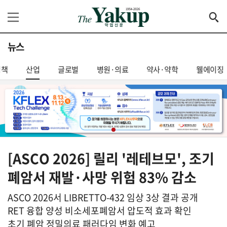
뉴스
정책
산업
글로벌
병원·의료
약사·약학
웰에이징
[ASCO 2026] 릴리 '레테브모', 조기
폐암서 재발·사망 위험 83% 감소
ASCO 2026서 LIBRETTO-432 임상 3상 결과 공개
RET 융합 양성 비소세포폐암서 압도적 효과 확인
초기 폐암 정밀의료 패러다임 변화 예고