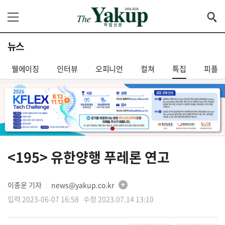
뉴스
웰에이징
인터뷰
오피니언
컬쳐
특집
피플
<195> 유한양행 푸레론 연고
이종운 기자
news@yakup.co.kr
│
입력 2023-06-07 16:58 수정 2023.07.14 13:10