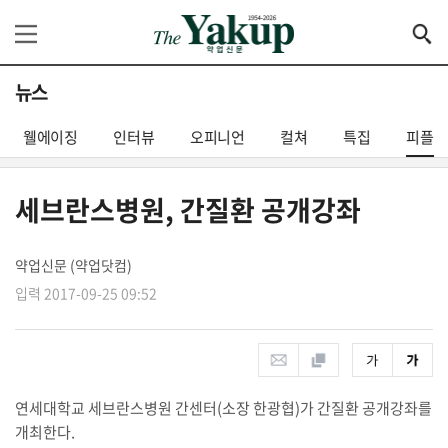
뉴스
웰에이징
인터뷰
오피니언
컬쳐
특집
피플
세브란스병원, 간질환 공개강좌
약업신문 (약업닷컴)
입력 2017-09-25 09:52
연세대학교 세브란스병원 간센터(소장 한광협)가 간질환 공개강좌를
개최한다.