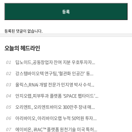
등록된 댓글이 없습니다.
오늘의 헤드라인
01
딥노이드,공동창업자 잔여 지분 우호투자자...
02
강스템바이오텍 연구팀,'혈관화 인공간' 동...
03
올릭스,RNAi 개발 전문가 민지영 박사 수석...
04
안지오랩,피부투과 플랫폼 ‘SPACE 펩타이드’...
05
오리엔트, 오리엔트바이오 300만주 장내 매...
06
아리바이오, 아리바이오랩 누적 50억원 투자...
07
에이비온, iRAC™ 플랫폼 원천기술 미국 특허...