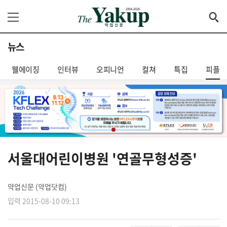
뉴스
웰에이징
인터뷰
오피니언
컬쳐
특집
피플
서울대어린이병원 '연골무형성증'
약업신문 (약업닷컴)
입력 2015-08-10 09:13