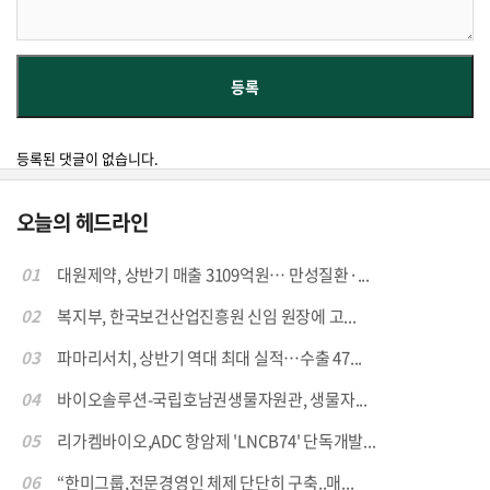
등록된 댓글이 없습니다.
오늘의 헤드라인
01
대원제약, 상반기 매출 3109억원… 만성질환·...
02
복지부, 한국보건산업진흥원 신임 원장에 고...
03
파마리서치, 상반기 역대 최대 실적…수출 47...
04
바이오솔루션-국립호남권생물자원관, 생물자...
05
리가켐바이오,ADC 항암제 'LNCB74' 단독개발...
06
“한미그룹,전문경영인 체제 단단히 구축..매...