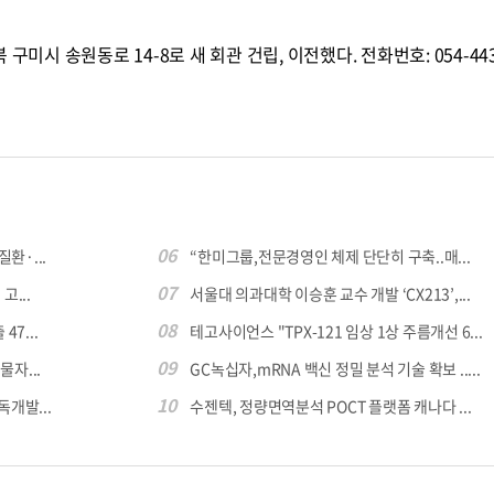
미시 송원동로 14-8로 새 회관 건립, 이전했다. 전화번호: 054-443-
06
환·...
“한미그룹,전문경영인 체제 단단히 구축..매...
07
...
서울대 의과대학 이승훈 교수 개발 ‘CX213’,...
08
7...
테고사이언스 "TPX-121 임상 1상 주름개선 6...
09
자...
GC녹십자,mRNA 백신 정밀 분석 기술 확보 .....
10
독개발...
수젠텍, 정량면역분석 POCT 플랫폼 캐나다 ...