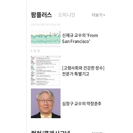
팜플러스
오피니언
더보기 +
신재규 교수의 'From
San Francisco'
[고령사회와 건강한 장수]
전문가 특별기고
심창구 교수의 약창춘추