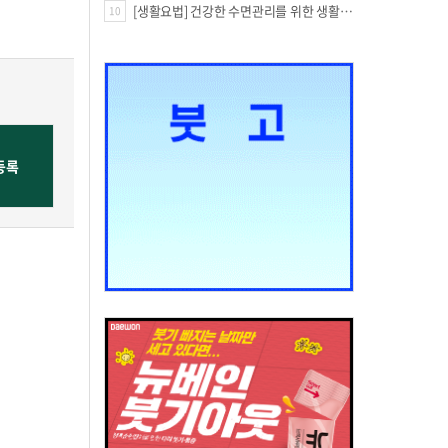
[생활요법] 건강한 수면관리를 위한 생활요법
10