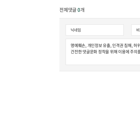
전체댓글
0
개