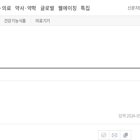
·의료
약사·약학
글로벌
웰에이징
특집
신문지
건강기능식품
의료기기
입력 2024-05