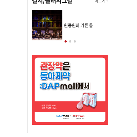
컬쳐/클래시그널
더보기 +
의 클래스토리
원종원의 커튼 콜