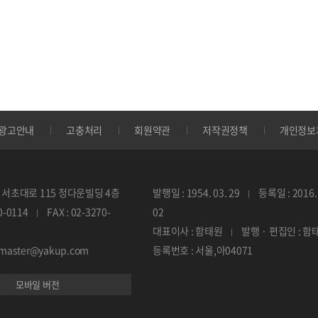
광고안내
고충처리
회원약관
저작권정책
개인정보
서초대로 115 정다운빌딩 4층
발행일 : 1954. 03. 29
등록일 : 2016. 
70-0114
FAX : 02-3270-
02
대표이사 : 함태원
발행 · 편집인 : 함
ebmaster@yakup.com
등록번호 : 서울,아04071
모바일 버전