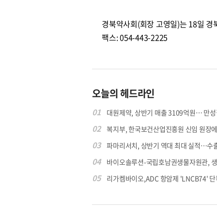
경북약사회(회장 고영일)는 18일 경북 구
팩스: 054-443-2225
오늘의 헤드라인
01
대원제약, 상반기 매출 3109억원… 만성질
02
복지부, 한국보건산업진흥원 신임 원장에 고
03
파마리서치, 상반기 역대 최대 실적…수출 4
04
바이오솔루션-국립호남권생물자원관, 생물
05
리가켐바이오,ADC 항암제 'LNCB74' 단