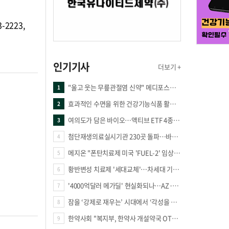
2223,
인기기사
더보기 +
"울고 웃는 무릎관절염 신약" 메디포스트·강스템·네이처셀 전진, 코오롱티슈진 반전 과제
1
효과적인 수면을 위한 건강기능식품 활용법
2
여의도가 담은 바이오…액티브 ETF 4종의 선택은
3
첨단재생의료실시기관 230곳 돌파…바이오 새 시장 꿈틀
4
메지온 "폰탄치료제 미국 'FUEL-2' 임상 프로토콜 영국 승인"
5
황반변성 치료제 '세대교체'…차세대 기전 경쟁 본격화
6
'4000억달러 메가딜' 현실화되나…AZ·BMS 합병설에 글로벌 제약업계 촉각
7
잠을 ‘강제로 재우는’ 시대에서 ‘각성을 낮추는’ 시대로
8
한약사회 "복지부, 한약사 개설약국 OTC 공급 방해 더는 방관 말아야"
9