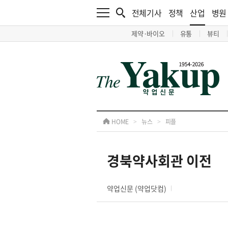
전체기사
정책
산업
병원
제약·바이오
유통
뷰티
HOME
>
뉴스
>
피플
경북약사회관 이전
약업신문 (약업닷컴)