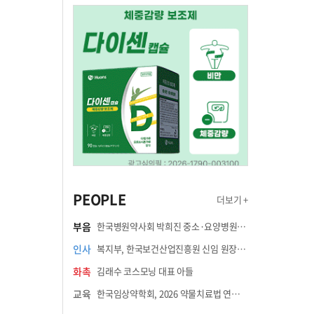
PEOPLE
더보기 +
부음
한국병원약사회 박희진 중소·요양병원이사(충청북도 청주의료원 약제팀장) 부친상
인사
복지부, 한국보건산업진흥원 신임 원장에 고상백 교수 임명
화촉
김래수 코스모닝 대표 아들
교육
한국임상약학회, 2026 약물치료법 연수강좌 8월 21일 개최