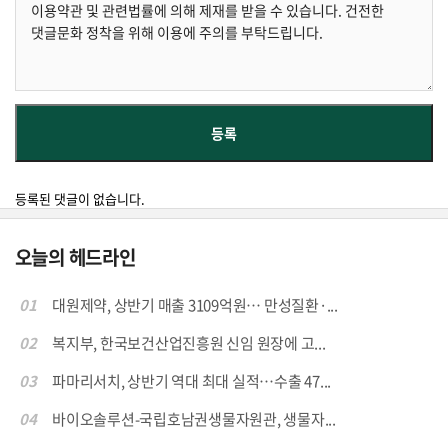
등록된 댓글이 없습니다.
오늘의 헤드라인
01
대원제약, 상반기 매출 3109억원… 만성질환·...
02
복지부, 한국보건산업진흥원 신임 원장에 고...
03
파마리서치, 상반기 역대 최대 실적…수출 47...
04
바이오솔루션-국립호남권생물자원관, 생물자...