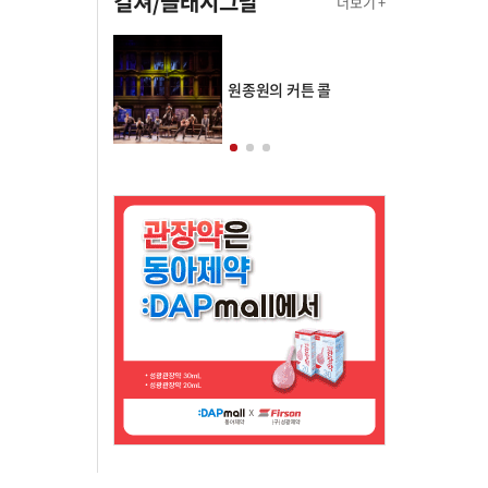
컬쳐/클래시그널
더보기 +
의 클래스토리
원종원의 커튼 콜