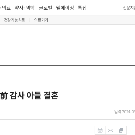
·의료
약사·약학
글로벌
웰에이징
특집
신문지
건강기능식품
의료기기
前 감사 아들 결혼
입력 2024-09