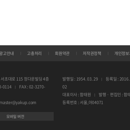
광고안내
고충처리
회원약관
저작권정책
개인정보
서초대로 115 정다운빌딩 4층
발행일 : 1954. 03. 29
등록일 : 2016. 
70-0114
FAX : 02-3270-
02
대표이사 : 함태원
발행 · 편집인 : 함
ebmaster@yakup.com
등록번호 : 서울,아04071
모바일 버전