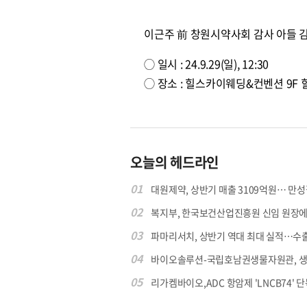
이근주 前 창원시약사회 감사 아들 
◯ 일시 : 24.9.29(일), 12:30
◯ 장소 : 힐스카이웨딩&컨벤션 9F 
오늘의 헤드라인
01
대원제약, 상반기 매출 3109억원… 만성질
02
복지부, 한국보건산업진흥원 신임 원장에 고
03
파마리서치, 상반기 역대 최대 실적…수출 4
04
바이오솔루션-국립호남권생물자원관, 생물
05
리가켐바이오,ADC 항암제 'LNCB74' 단