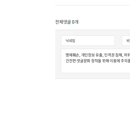
전체댓글
0
개