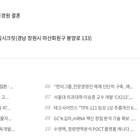
김경원 결혼
힐시크릿(경남 창원시 마산회원구 봉양로 133)
06
환·...
“한미그룹,전문경영인 체제 단단히 구축..매...
07
...
서울대 의과대학 이승훈 교수 개발 ‘CX213’,...
08
7...
테고사이언스 "TPX-121 임상 1상 주름개선 6...
09
자...
GC녹십자,mRNA 백신 정밀 분석 기술 확보 .....
10
독개발...
수젠텍, 정량면역분석 POCT 플랫폼 캐나다 ...