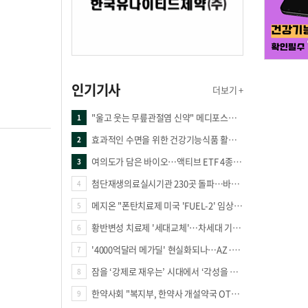
인기기사
더보기 +
"울고 웃는 무릎관절염 신약" 메디포스트·강스템·네이처셀 전진, 코오롱티슈진 반전 과제
1
효과적인 수면을 위한 건강기능식품 활용법
2
여의도가 담은 바이오…액티브 ETF 4종의 선택은
3
첨단재생의료실시기관 230곳 돌파…바이오 새 시장 꿈틀
4
메지온 "폰탄치료제 미국 'FUEL-2' 임상 프로토콜 영국 승인"
5
황반변성 치료제 '세대교체'…차세대 기전 경쟁 본격화
6
'4000억달러 메가딜' 현실화되나…AZ·BMS 합병설에 글로벌 제약업계 촉각
7
잠을 ‘강제로 재우는’ 시대에서 ‘각성을 낮추는’ 시대로
8
한약사회 "복지부, 한약사 개설약국 OTC 공급 방해 더는 방관 말아야"
9