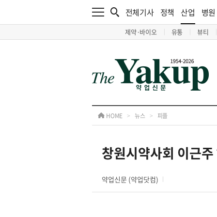
전체기사
정책
산업
병원
제약·바이오
유통
뷰티
HOME
>
뉴스
>
피플
창원시약사회 이근주 
약업신문 (약업닷컴)