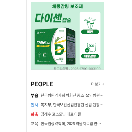
PEOPLE
더보기 +
부음
한국병원약사회 박희진 중소·요양병원이사(충청북도 청주의료원 약제팀장) 부친상
인사
복지부, 한국보건산업진흥원 신임 원장에 고상백 교수 임명
화촉
김래수 코스모닝 대표 아들
교육
한국임상약학회, 2026 약물치료법 연수강좌 8월 21일 개최