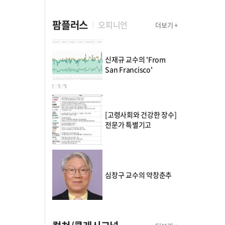
팜플러스
오피니언
더보기 +
신재규 교수의 'From
San Francisco'
[고령사회와 건강한 장수]
전문가 특별기고
심창구 교수의 약창춘추