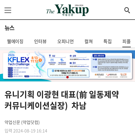
뉴스
웰에이징
인터뷰
오피니언
컬쳐
특집
피플
유니기획 이광현 대표(前 일동제약
커뮤니케이션실장) 차남
약업신문 (약업닷컴)
입력 2024-08-19 16:14