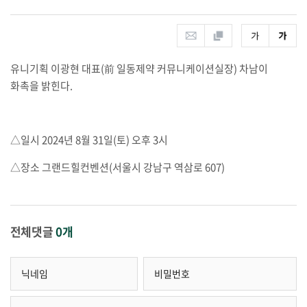
유니기획 이광현 대표
(
前 일동제약 커뮤니케이션실장
)
차남이
화촉을 밝힌다
.
△
일시
2024
년
8
월
31
일
(
토
)
오후
3
시
△
장소 그랜드힐컨벤션
(
서울시 강남구 역삼로
607)
전체댓글
0개