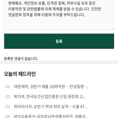
등록된 댓글이 없습니다.
오늘의 헤드라인
01
대원제약, 상반기 매출 3109억원… 만성질환·...
02
복지부, 한국보건산업진흥원 신임 원장에 고...
03
파마리서치, 상반기 역대 최대 실적…수출 47...
04
바이오솔루션-국립호남권생물자원관, 생물자...