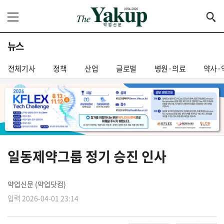
뉴스
전체기사
정책
산업
글로벌
병원·의료
약사·
일동제약그룹 정기 승진 인사
약업신문 (약업닷컴)
입력 2026-04-01 23:14