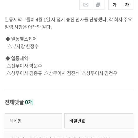
일동제약그룹이 4월 1일 자 정기 승진 인사를 단행했다. 각 회사 주요
발령 사항은 아래와 같다.
◆ 일동헬스케어
△부사장 한정수
◆ 일동제약
△전무이사 박문수
△
상무이사
김종규
△
상무이사
정진석
△
상무이사
김건우
전체댓글
0개