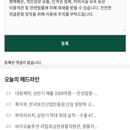
등록된 댓글이 없습니다.
오늘의 헤드라인
01
대원제약, 상반기 매출 3109억원… 만성질환·...
02
복지부, 한국보건산업진흥원 신임 원장에 고...
03
파마리서치, 상반기 역대 최대 실적…수출 47...
04
바이오솔루션-국립호남권생물자원관, 생물자...