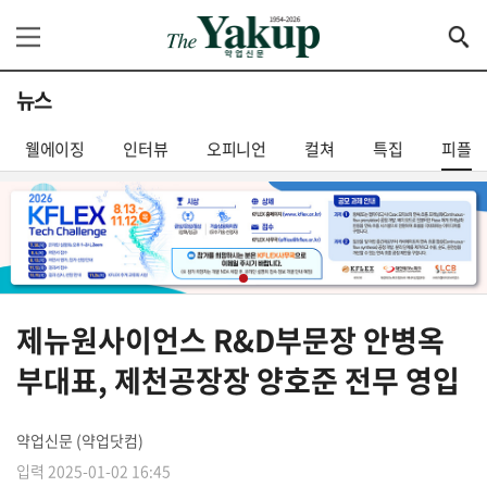
뉴스
웰에이징
인터뷰
오피니언
컬쳐
특집
피플
제뉴원사이언스 R&D부문장 안병옥
부대표, 제천공장장 양호준 전무 영입
약업신문 (약업닷컴)
입력 2025-01-02 16:45