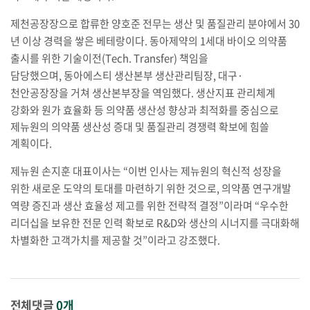
제천공장장으로 합류한 양호준 전무는 생산 및 품질관리 분야에서
30
년 이상 경력을 쌓은 베테랑이다
.
동아제약의
1
세대 바이오 의약품
출시를 위한 기술이전
(Tech. Transfer)
책임을
담당했으며
,
동아에스티 생산본부 생산관리팀장
,
대구
·
천안공장장을 거쳐 생산본부장을 역임했다
.
생산지표 관리체계
강화와 원가 효율화 등 의약품 생산성 향상과 최적화를 중심으로
제뉴원의 의약품 생산성 증대 및 품질관리 경쟁력 확보에 힘쓸
계획이다
.
제뉴원 손지훈 대표이사는
“
이번 인사는 제뉴원의 혁신적 성장을
위한 새로운 도약의 토대를 마련하기 위한 것으로
,
의약품 연구개발
역량 증진과 생산 효율성 제고를 위한 전략적 결정
”
이라며
“
우수한
리더십을 보유한 전문 인력 확보로
R&D
와 생산의 시너지를 극대화해
차별화한 고객가치를 제공할 것
”
이라고 강조했다
.
전체댓글
0개