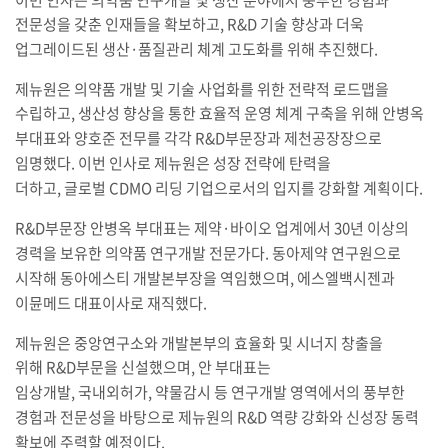
전문성을 갖춘 인재들을 확보하고
, R&D
기술 향상과 더욱
업그레이드된 생산
·
품질관리 체계 고도화를 위해 추진했다
.
제뉴원은 의약품 개발 및 기술 사업화를 위한 전략적 로드맵을
수립하고
,
생산성 향상을 통한 효율적 운영 체계 구축을 위해 안병옥
부대표와 양호준 전무를 각각
R&D
부문장과 제천공장장으로
임명했다
.
이번 인사로 제뉴원은 성장 전략에 탄력을
더하고
,
글로벌
CDMO
리딩 기업으로서의 입지를 강화할 계획이다
.
R&D
부문장 안병옥 부대표는 제약
·
바이오 업계에서
30
년 이상의
경력을 보유한 의약품 연구개발 전문가다
.
동아제약 연구원으로
시작해 동아에스티 개발본부장을 역임했으며
,
에스엘백시젠과
이뮨메드 대표이사로 재직했다
.
제뉴원은 중앙연구소와 개발본부의 효율화 및 시너지 창출을
위해
R&D
부문을 신설했으며
,
안 부대표는
임상개발
,
국내외허가
,
약물감시 등 연구개발 영역에서의 풍부한
경험과 전문성을 바탕으로 제뉴원의
R&D
역량 강화와 신성장 동력
확보에 주력할 예정이다
.