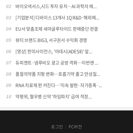
02
바이오넥서스,시드 투자 유치…AI 과학자 에...
03
[기업분석] 디바이스 13개사 1Q R&D·해외매...
04
EU서 맞춤조제 세마글루타이드 판매중단 판결
05
뷰티 브랜드 BIG3, 서구권서 수익화 경쟁
06
[영상] 한미사이언스, '아데시(ADESII)' 앞...
07
듀피젠트·넴루비오 광고 공방 격화…이번엔 ...
08
품절의약품 지형 변화…호흡기약 줄고 만성질...
09
RNA 치료제 판 커진다…‘지속 발현·자가증폭·...
10
약평위, 혈우병 신약 '하임파지' 급여 적정...
로그인
PC버전
│