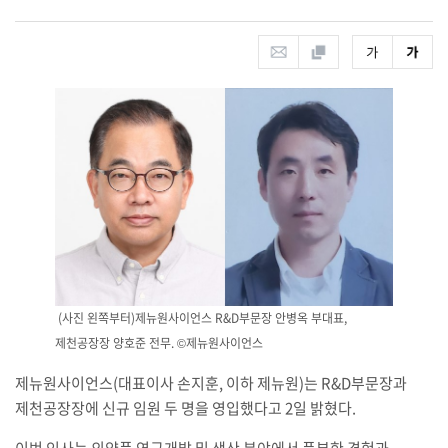
(사진 왼쪽부터)제뉴원사이언스 R&D부문장 안병옥 부대표,
제천공장장 양호준 전무. ©제뉴원사이언스
제뉴원사이언스
(
대표이사 손지훈
,
이하 제뉴원
)
는
R&D
부문장과
제천공장장에 신규 임원 두 명을 영입했다고
2
일 밝혔다
.
이번 인사는 의약품 연구개발 및 생산 분야에서 풍부한 경험과