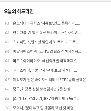
오늘의 헤드라인
01
온코닉테라퓨틱스 ‘자큐보’,인도 품목허가.....
02
한미그룹, AI 업무 혁신 드라이브…전사적 AI...
03
스카이랩스,반지형 혈압계 ‘카트 비피 프로’...
04
피알지에스앤텍, ‘스케일업 팁스 정책지정형...
05
파로스아이바이오, AI 신약개발 국책과제 잇...
06
셀타스퀘어, 약물감시 ‘규제 보고’서 ‘데이...
07
여의도가 담은 바이오…액티브 ETF 4종의 선택은
08
중국, 화장품 성분 보충검사법 2종 신설
09
[최기자의 약업위키] RSV 예방항체 ‘엔플론...
10
모더나, '분디부교'형 에볼라 백신 첫 피험...