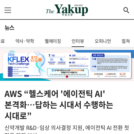
뉴스
의료
약사·약학
웰에이징
인터뷰
오피니언
컬쳐
AWS “헬스케어 '에이전틱 AI'
본격화…답하는 시대서 수행하는
시대로”
신약개발 R&D·임상 의사결정 지원, 에이전틱 AI 전환 첫