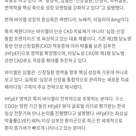
목표로 하고 있다”며 “종양학, 심혈관·신장질환, 신경학, 희귀질환,
면역학을 핵심 축으로 성장 모멘텀을 강화하고 있다”고 설명했다.
현재 바이엘 성장의 중심축은 케렌디아, 뉴베카, 아일리아 8mg이다.
특히 케렌디아는 바이엘이 단순 CKD 치료제가 아니라 ‘심장-신장
통합 프랜차이즈’로 육성하고 있는 대표 제품이다. 기존 제2형 당뇨병
동반 만성신장질환(CKD) 적응증에 이어 박출률 보존 심부전
(HFpEF)으로 영역을 확장했으며, 비당뇨성 CKD와 제1형 당뇨병
관련 CKD로도 적응증 확대를 추진하고 있다.
바이엘은 심혈관·신장질환 영역을 향후 핵심 성장축 가운데 하나로
보고 있다. 실제로 ‘심장과 신장을 통합적으로 관리하는 새로운 치료
패러다임’ 구축이 주요 전략으로 제시됐다.
HFpEF 영역은 특히 바이엘이 전략적으로 주목하는 분야다. 구스
COO는 방한 기간 동안 HFpEF 분야 글로벌 리더로 평가받는 한국
임상 전문가와 만나 논의를 진행했다고 설명했다. HFpEF는 좌심실
박출률(LVEF) 40% 이상 심부전 환자군으로 최근 전 세계적으로
환자 증가세가 빠르게 나타나고 있는 분야다.