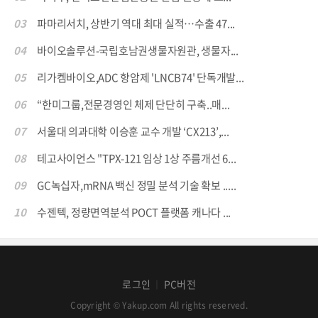
03
파마리서치, 상반기 역대 최대 실적…수출 47...
04
바이오솔루션-국립호남권생물자원관, 생물자...
05
리가켐바이오,ADC 항암제 'LNCB74' 단독개발...
06
“한미그룹,전문경영인 체제 단단히 구축..매...
07
서울대 의과대학 이승훈 교수 개발 ‘CX213’,...
08
테고사이언스 "TPX-121 임상 1상 주름개선 6...
09
GC녹십자,mRNA 백신 정밀 분석 기술 확보 .....
10
수젠텍, 정량면역분석 POCT 플랫폼 캐나다 ...
로그인
PC버전
│
Copyright © Yakup.com All rights reserved.