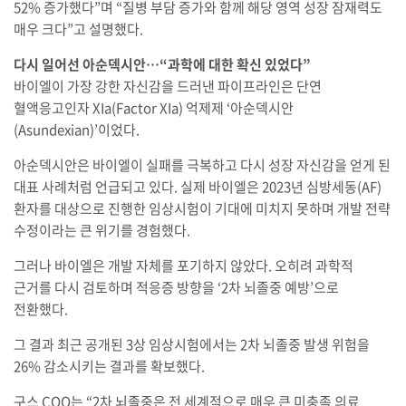
52% 증가했다”며 “질병 부담 증가와 함께 해당 영역 성장 잠재력도
매우 크다”고 설명했다.
다시 일어선 아순덱시안…“과학에 대한 확신 있었다”
바이엘이 가장 강한 자신감을 드러낸 파이프라인은 단연
혈액응고인자 XIa(Factor XIa) 억제제 ‘아순덱시안
(Asundexian)’이었다.
아순덱시안은 바이엘이 실패를 극복하고 다시 성장 자신감을 얻게 된
대표 사례처럼 언급되고 있다. 실제 바이엘은 2023년 심방세동(AF)
환자를 대상으로 진행한 임상시험이 기대에 미치지 못하며 개발 전략
수정이라는 큰 위기를 경험했다.
그러나 바이엘은 개발 자체를 포기하지 않았다. 오히려 과학적
근거를 다시 검토하며 적응증 방향을 ‘2차 뇌졸중 예방’으로
전환했다.
그 결과 최근 공개된 3상 임상시험에서는 2차 뇌졸중 발생 위험을
26% 감소시키는 결과를 확보했다.
구스 COO는 “2차 뇌졸중은 전 세계적으로 매우 큰 미충족 의료