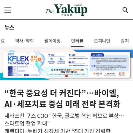
뉴스
의료
약사·약학
웰에이징
인터뷰
오피니언
컬쳐
“한국 중요성 더 커진다”…바이엘,
AI·세포치료 중심 미래 전략 본격화
세바스찬 구스 COO “한국, 글로벌 혁신 허브로 부상…
스타트업 협업 확대”
케렌디아·뉴베카 성장세 기반 ‘역대 가장 강력한