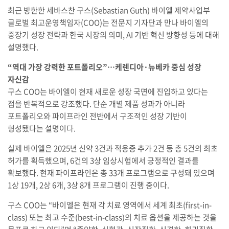
최근 방한한 세바스찬 구스(Sebastian Guth) 바이엘 제약사업부
글로벌 최고운영책임자(COO)는 전문지 기자단과 만나 바이엘의
중장기 성장 전략과 한국 시장의 의미, AI 기반 혁신 방향성 등에 대해
설명했다.
“역대 가장 강력한 포트폴리오”…케렌디아·뉴베카 중심 성장
자신감
구스 COO는 바이엘이 현재 새로운 성장 국면에 진입하고 있다는
점을 반복적으로 강조했다. 단순 개별 제품 성과가 아니라
포트폴리오와 파이프라인 전반에서 구조적인 성장 기반이
형성됐다는 설명이다.
실제 바이엘은 2025년 신약 3건과 적응증 추가 2건 등 총 5건의 최초
허가를 획득했으며, 6건의 3상 임상시험에서 긍정적인 결과를
확보했다. 현재 파이프라인은 총 33개 프로그램으로 구성돼 있으며
1상 19개, 2상 6개, 3상 8개 프로그램이 진행 중이다.
구스 COO는 “바이엘은 현재 각 치료 영역에서 세계 최초(first-in-
class) 또는 최고 수준(best-in-class)의 치료 옵션을 제공하는 것을