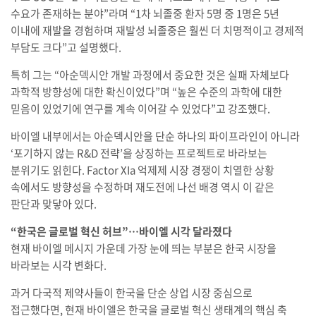
수요가 존재하는 분야”라며 “1차 뇌졸중 환자 5명 중 1명은 5년
이내에 재발을 경험하며 재발성 뇌졸중은 훨씬 더 치명적이고 경제적
부담도 크다”고 설명했다.
특히 그는 “아순덱시안 개발 과정에서 중요한 것은 실패 자체보다
과학적 방향성에 대한 확신이었다”며 “높은 수준의 과학에 대한
믿음이 있었기에 연구를 계속 이어갈 수 있었다”고 강조했다.
바이엘 내부에서는 아순덱시안을 단순 하나의 파이프라인이 아니라
‘포기하지 않는 R&D 전략’을 상징하는 프로젝트로 바라보는
분위기도 읽힌다. Factor XIa 억제제 시장 경쟁이 치열한 상황
속에서도 방향성을 수정하며 재도전에 나선 배경 역시 이 같은
판단과 맞닿아 있다.
“한국은 글로벌 혁신 허브”…바이엘 시각 달라졌다
현재 바이엘 메시지 가운데 가장 눈에 띄는 부분은 한국 시장을
바라보는 시각 변화다.
과거 다국적 제약사들이 한국을 단순 상업 시장 중심으로
접근했다면, 현재 바이엘은 한국을 글로벌 혁신 생태계의 핵심 축