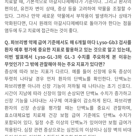
치료할 때, 기본적으로 아갈시다제베타가 기준이다. 그리고 환자의
편의성, 유전자 변이 상태, 증상 등을 고려하여 약물을 조절할 수
있다. 그러나 만약 새로운 약물에서 부작용이 발생하거나 상태가
악화된다면, 다시 원래의 아갈시다제베타로 돌아가야 한다는 점을
염두에 두고 치료에 접근하는 것이 좋다.
Q. 파브리병 약제 급여 기준에서도 매 6개월 마다 Lyso-Gb3 검사를
환자 예후 평가에 중요한 지표로 활용하고 있는 것으로 알고 있는데,
이번 발표에서 Lyso-GL-3와 GL-3 수치를 주요하게 본 이유는
무엇인가? 그 밖에 관찰해야 하는 주요 지표가 있다면?
증상에 따라 보는 지표가 다르다. 예를 들어 신장에 유독 증상이
뚜렷히 나타날 경우 먼저 환자의 단백뇨를 확인한다. 단백뇨는
파브리병뿐 아니라 신장 기능이 저하될 때 나타나는 초기 신호다.
시간이 지남에 따라 신장이 많이 손상되면 단백뇨 수치가 증가하고
신장 기능을 나타내는 사구체 여과율이 감소하게 된다. 파브리병
환자의 신장 손상을 평가할 때는 단백뇨를 중요시 관찰하며,
효소대체요법 치료제 건강 보험 급여 기준에도 단백뇨 수치가
포함되어 있다. 일정 수준 이상의 단백뇨가 있어야만 보험 급여가
적용된다. 심장 관련 증상으로는 심전도의 이상이나 심장 벽의 비대