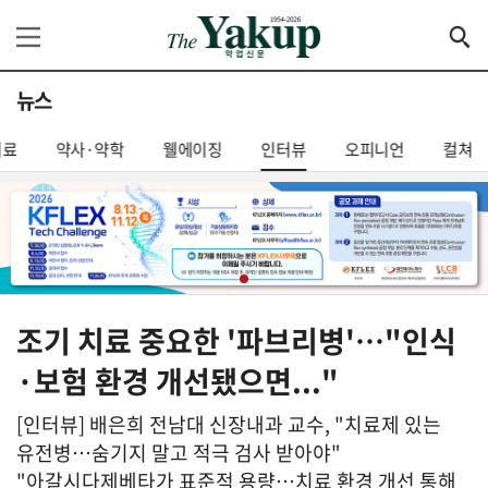
뉴스
의료
약사·약학
웰에이징
인터뷰
오피니언
컬쳐
조기 치료 중요한 '파브리병'…"인식
·보험 환경 개선됐으면..."
[인터뷰] 배은희 전남대 신장내과 교수, "치료제 있는
유전병…숨기지 말고 적극 검사 받아야"
"아갈시다제베타가 표준적 용량…치료 환경 개선 통해