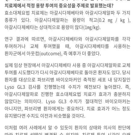
치료제에서 적정 용량 투여의 중요성을 주제로 발표했는데?
효소대체요법 치료제는 아갈시다제베타와 아갈시다제알파 두 가지
종류가 있다. 아갈시다제알파는 용량이 적고(0.2㎎/㎏),
아갈시다제베타는 상대적으로 용량이 많다(1㎎/㎏).
연구 결과에 따르면, 아갈시다제베타와 아갈시다제알파를 각각
투여하거나 교체 투여했을 때, 아갈시다제베타를 사용하는
환자군에서 아웃컴(outcome), 즉 예후가 더 좋았다.
실제 임상 현장에서 아갈시다제베타 사용 중 아갈시다제알파로 교체
투여를 시도했다가 다시 아갈시다제베타로 돌아온 환자도 있다. 당시
환자를 대상으로 파브리병 바이오마커인 축적된 세포 내 당지질인
Lyso GL3 검사를 진행했는데 수치가 예전보다 높아졌다. 즉,
아갈시다제알파로 진행한 효소대체요법 치료가 효과가 충분하지
않았다는 의미이다. Lyso GL3 수치가 절대적인 바이오마커는
아니지만, 파브리병 환자에게는 중요하다. 치료 효과가 어느 정도
유지됐다면 수치도 이전과 비슷했을 것이다.
이처럼 여러 사례에서 알 수 있듯이 환자의 상태와 의사의 판단에
따라 치료제 선택이 변경될 수 있지만, 치료제 투여 시간이 오래