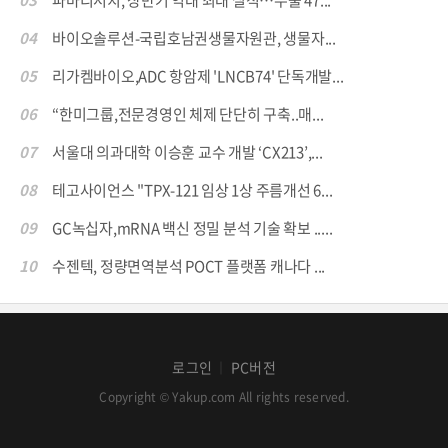
04
바이오솔루션-국립호남권생물자원관, 생물자...
05
리가켐바이오,ADC 항암제 'LNCB74' 단독개발...
06
“한미그룹,전문경영인 체제 단단히 구축..매...
07
서울대 의과대학 이승훈 교수 개발 ‘CX213’,...
08
테고사이언스 "TPX-121 임상 1상 주름개선 6...
09
GC녹십자,mRNA 백신 정밀 분석 기술 확보 .....
10
수젠텍, 정량면역분석 POCT 플랫폼 캐나다 ...
로그인
PC버전
│
Copyright © Yakup.com All rights reserved.