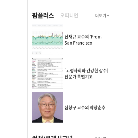
팜플러스
오피니언
더보기 +
신재규 교수의 'From
San Francisco'
[고령사회와 건강한 장수]
전문가 특별기고
심창구 교수의 약창춘추