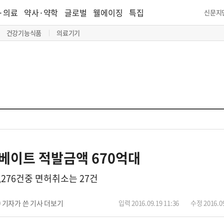
·의료
약사·약학
글로벌
웰에이징
특집
신문지
건강기능식품
의료기기
리베이트 적발금액 670억대
,276건중 면허취소는 27건
기자가 쓴 기사 더보기
입력 2016.09.19 11:36
수정 2016.09