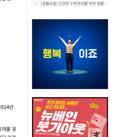
[생활요법] 건강한 수면관리를 위한 생활요법
10
2014년
의약품 유