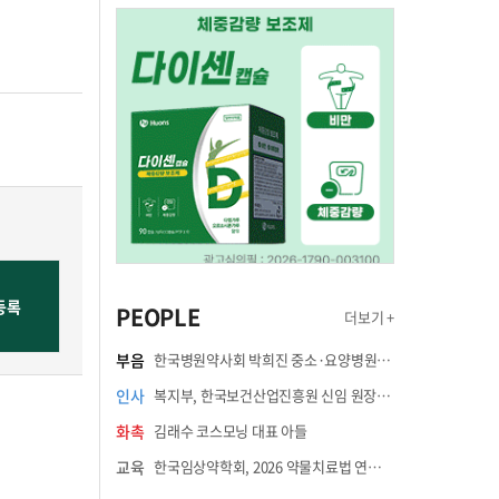
PEOPLE
더보기 +
부음
한국병원약사회 박희진 중소·요양병원이사(충청북도 청주의료원 약제팀장) 부친상
인사
복지부, 한국보건산업진흥원 신임 원장에 고상백 교수 임명
화촉
김래수 코스모닝 대표 아들
교육
한국임상약학회, 2026 약물치료법 연수강좌 8월 21일 개최