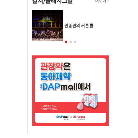
컬쳐/클래시그널
더보기 +
의 클래스토리
원종원의 커튼 콜