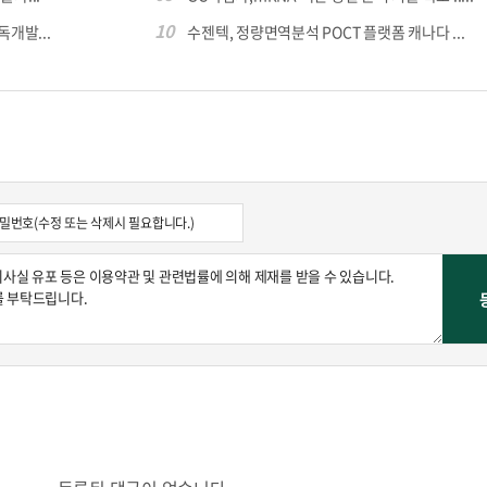
10
독개발...
수젠텍, 정량면역분석 POCT 플랫폼 캐나다 ...