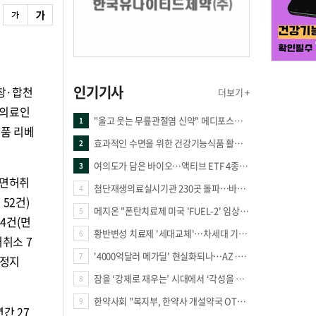
인기기사
창·합천
더보기 +
 의료인
"울고 웃는 무릎관절염 신약" 메디포스트·강스템·네이처셀 전진, 코오롱티슈진 반전 과제
1
약품 리베
효과적인 수면을 위한 건강기능식품 활용법
2
여의도가 담은 바이오…액티브 ETF 4종의 선택은
3
(면허취
첨단재생의료실시기관 230곳 돌파…바이오 새 시장 꿈틀
4
 52건)
메지온 "폰탄치료제 미국 'FUEL-2' 임상 프로토콜 영국 승인"
5
84건(면
황반변성 치료제 '세대교체'…차세대 기전 경쟁 본격화
6
허취소 7
'4000억달러 메가딜' 현실화되나…AZ·BMS 합병설에 글로벌 제약업계 촉각
7
격정지
잠을 ‘강제로 재우는’ 시대에서 ‘각성을 낮추는’ 시대로
8
한약사회 "복지부, 한약사 개설약국 OTC 공급 방해 더는 방관 말아야"
9
간 27