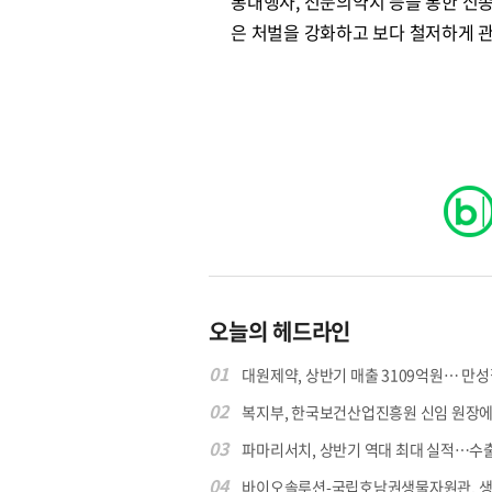
통대행사, 전문의약지 등을 통한 신
은 처벌을 강화하고 보다 철저하게 관
오늘의 헤드라인
01
대원제약, 상반기 매출 3109억원… 만성질
02
복지부, 한국보건산업진흥원 신임 원장에 고
03
파마리서치, 상반기 역대 최대 실적…수출 4
04
바이오솔루션-국립호남권생물자원관, 생물