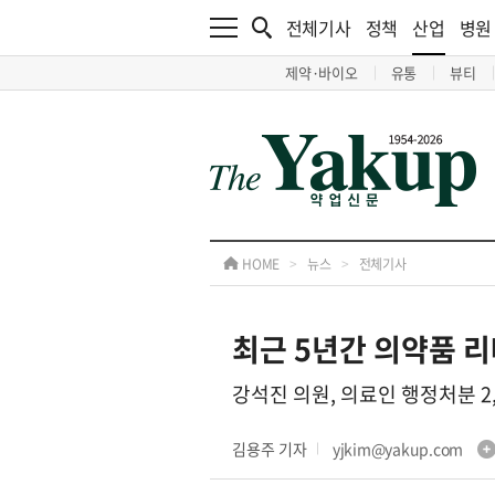
전체기사
정책
산업
병원
제약·바이오
유통
뷰티
HOME
>
뉴스
>
전체기사
최근 5년간 의약품 
강석진 의원, 의료인 행정처분 2
김용주 기자
yjkim@yakup.com