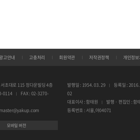
광고안내
고충처리
회원약관
저작권정책
개인정보
서초대로 115 정다운빌딩 4층
발행일 : 1954. 03. 29
등록일 : 2016. 
70-0114
FAX : 02-3270-
02
대표이사 : 함태원
발행 · 편집인 : 함
ebmaster@yakup.com
등록번호 : 서울,아04071
모바일 버전