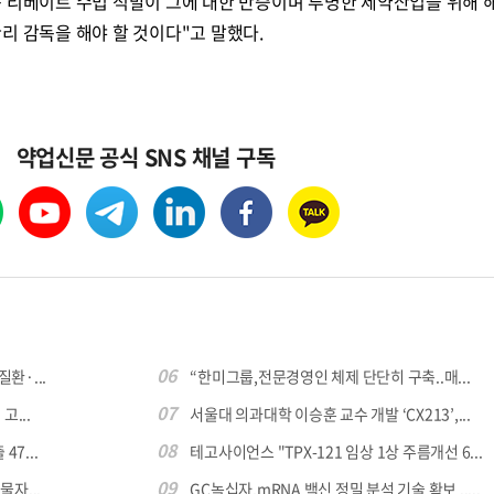
종 리베이트 수법 적발이 그에 대한 반증이며 투명한 제약산업을 위해 
리 감독을 해야 할 것이다"고 말했다.
약업신문 공식 SNS 채널 구독
06
환·...
“한미그룹,전문경영인 체제 단단히 구축..매...
07
...
서울대 의과대학 이승훈 교수 개발 ‘CX213’,...
08
7...
테고사이언스 "TPX-121 임상 1상 주름개선 6...
09
자...
GC녹십자,mRNA 백신 정밀 분석 기술 확보 .....