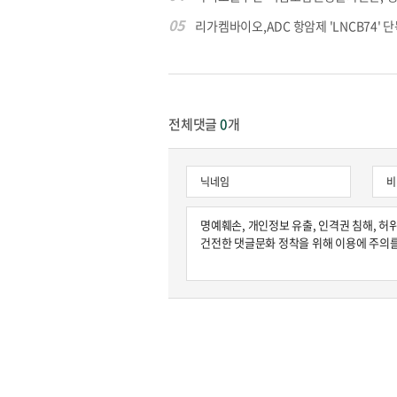
05
리가켐바이오,ADC 항암제 'LNCB74' 단
전체댓글
0
개