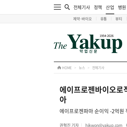
전체기사
정책
산업
병원
제약·바이오
유통
뷰티
HOME
>
뉴스
>
전체기사
에이프로젠바이오로직
아
에이프로젠파마 순이익 -2억원
권혁진 기자
hjkwon@yakup.com