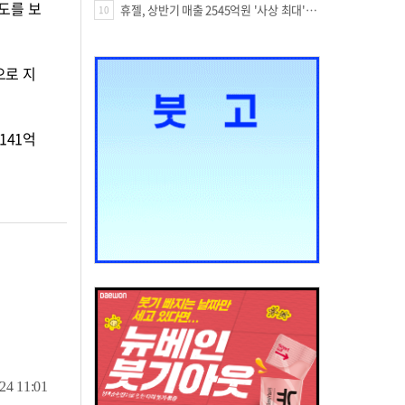
도를 보
휴젤, 상반기 매출 2545억원 '사상 최대'…미국 투자 속 성장세 지속
10
으로 지
141억
24 11:01