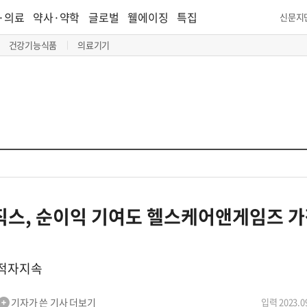
·의료
약사·약학
글로벌
웰에이징
특집
신문지
건강기능식품
의료기기
스, 순이익 기여도 헬스케어앤게임즈 가
 적자지속
기자가 쓴 기사 더보기
입력 2023.09