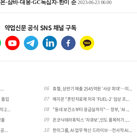
리온·삼바·대웅·GC녹십자·한미 순
2023-06-23 06:00
약업신문 공식 SNS 채널 구독
06
..
휴젤, 상반기 매출 2545억원 '사상 최대'…미...
07
 돌입
메지온 "폰탄치료제 미국 'FUEL-2' 임상 프...
08
 2...
"동네 보건소부터 응급실까지"… 정부, 'AI ...
09
진출
온코닉테라퓨틱스 ‘자큐보’,인도 품목허가.....
10
...
한미그룹, AI 업무 혁신 드라이브…전사적 AI...