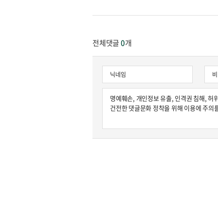
전체댓글
0
개