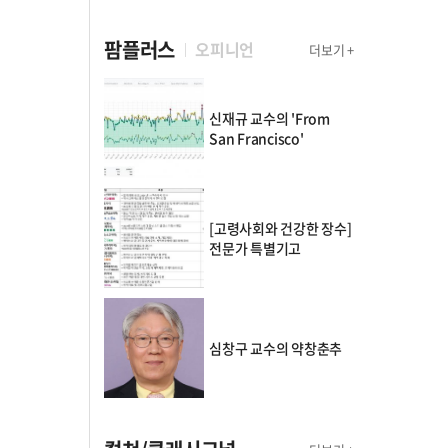
팜플러스
오피니언
더보기 +
신재규 교수의 'From
San Francisco'
[고령사회와 건강한 장수]
전문가 특별기고
심창구 교수의 약창춘추