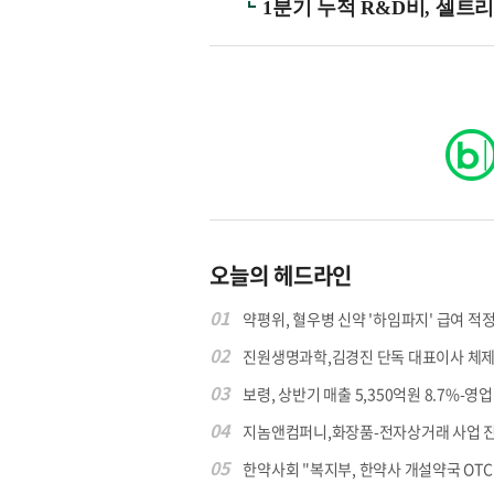
1분기 누적 R&D비, 셀트
오늘의 헤드라인
01
약평위, 혈우병 신약 '하임파지' 급여 적정.
02
진원생명과학,김경진 단독 대표이사 체제
03
보령, 상반기 매출 5,350억원 8.7%-영업익
04
지놈앤컴퍼니,화장품-전자상거래 사업 
05
한약사회 "복지부, 한약사 개설약국 OTC 공