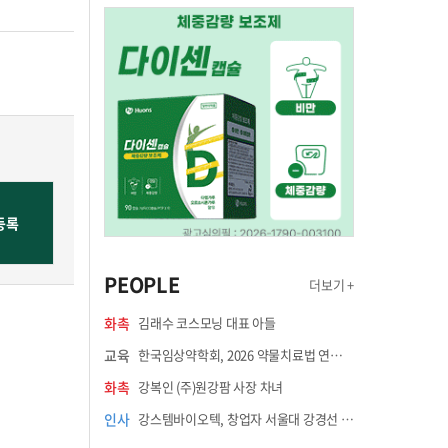
PEOPLE
더보기 +
화촉
김래수 코스모닝 대표 아들
교육
한국임상약학회, 2026 약물치료법 연수강좌 8월 21일 개최
화촉
강복인 (주)원강팜 사장 차녀
인사
강스템바이오텍, 창업자 서울대 강경선 교수 최고과학책임자 선임