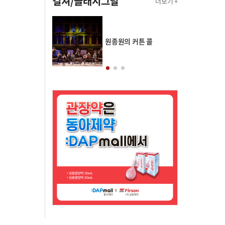
컬쳐/클래시그널
더보기 +
의 클래스토리
원종원의 커튼 콜