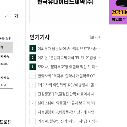
인기기사
더보기 +
여의도가 담은 바이오…액티브 ETF 4종의 선택은
1
메지온 "폰탄치료제 미국 'FUEL-2' 임상 프로토콜 영국 승인"
2
모더나, '분디부교'형 에볼라 백신 첫 피험자 접종
3
한약사회 "복지부, 한약사 개설약국 OTC 공급 방해 더는 방관 말아야"
4
[최기자의 약업위키] RSV 예방항체 ‘엔플론시아’
5
진원생명과학,김경진 단독 대표이사 체제 돌입
6
셀타스퀘어, 약물감시 ‘규제 보고’서 ‘데이터 의사결정’으로 "PVX 전환 요구 커진다"
7
지놈앤컴퍼니,화장품-전자상거래 사업 진출
8
약평위, 혈우병 신약 '하임파지' 급여 적정성 인정…조건부 통과
이프로젠
9