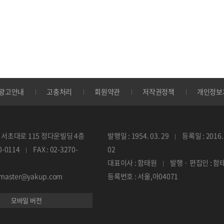
광고안내
고충처리
회원약관
저작권정책
개인정보
서초대로 115 정다운빌딩 4층
발행일 : 1954. 03. 29
등록일 : 2016. 
70-0114
FAX : 02-3270-
02
대표이사 : 함태원
발행 · 편집인 : 함
ebmaster@yakup.com
등록번호 : 서울,아04071
모바일 버전