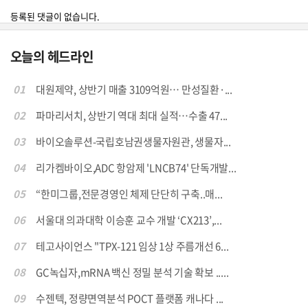
등록된 댓글이 없습니다.
오늘의 헤드라인
01
대원제약, 상반기 매출 3109억원… 만성질환·...
02
파마리서치, 상반기 역대 최대 실적…수출 47...
03
바이오솔루션-국립호남권생물자원관, 생물자...
04
리가켐바이오,ADC 항암제 'LNCB74' 단독개발...
05
“한미그룹,전문경영인 체제 단단히 구축..매...
06
서울대 의과대학 이승훈 교수 개발 ‘CX213’,...
07
테고사이언스 "TPX-121 임상 1상 주름개선 6...
08
GC녹십자,mRNA 백신 정밀 분석 기술 확보 .....
09
수젠텍, 정량면역분석 POCT 플랫폼 캐나다 ...