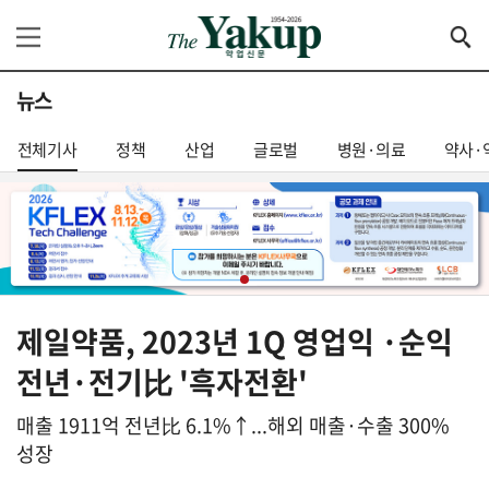
뉴스
전체기사
정책
산업
글로벌
병원·의료
약사·
제일약품, 2023년 1Q 영업익 ·순익
전년·전기比 '흑자전환'
매출 1911억 전년比 6.1%↑...해외 매출·수출 300%
성장