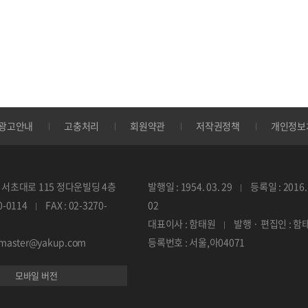
광고안내
고충처리
회원약관
저작권정책
개인정보
서초대로 115 정다운빌딩 4층
발행일 : 1954. 03. 29
등록일 : 2016. 
70-0114
FAX : 02-3270-
02
대표이사 : 함태원
발행 · 편집인 : 함
ebmaster@yakup.com
등록번호 : 서울,아04071
모바일 버전