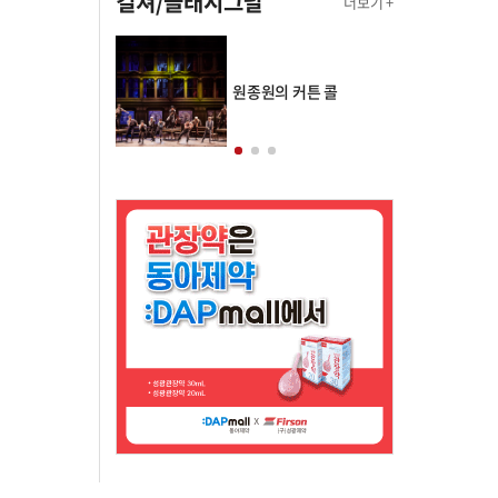
컬쳐/클래시그널
더보기 +
의 클래스토리
원종원의 커튼 콜