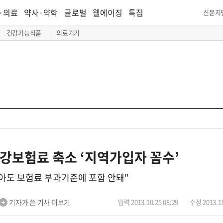
·의료
약사·약학
글로벌
웰에이징
특집
신문지
건강기능식품
의료기기
강보험료 축소 ‘지역가입자 꼼수’
살아도 보험료 부과기준에 포함 안돼"
기자가 쓴 기사 더보기
입력 2013.10.25 08:29
수정 2013.10