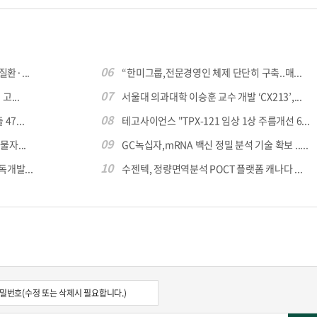
06
환·...
“한미그룹,전문경영인 체제 단단히 구축..매...
07
...
서울대 의과대학 이승훈 교수 개발 ‘CX213’,...
08
7...
테고사이언스 "TPX-121 임상 1상 주름개선 6...
09
자...
GC녹십자,mRNA 백신 정밀 분석 기술 확보 .....
10
독개발...
수젠텍, 정량면역분석 POCT 플랫폼 캐나다 ...