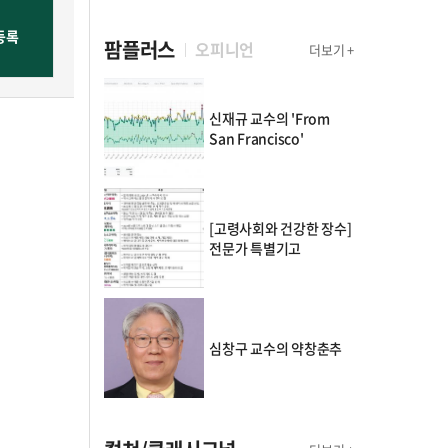
팜플러스
오피니언
더보기 +
신재규 교수의 'From
San Francisco'
[고령사회와 건강한 장수]
전문가 특별기고
심창구 교수의 약창춘추