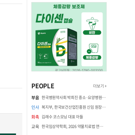
PEOPLE
더보기 +
부음
한국병원약사회 박희진 중소·요양병원이사(충청북도 청주의료원 약제팀장) 부친상
인사
복지부, 한국보건산업진흥원 신임 원장에 고상백 교수 임명
화촉
김래수 코스모닝 대표 아들
교육
한국임상약학회, 2026 약물치료법 연수강좌 8월 21일 개최