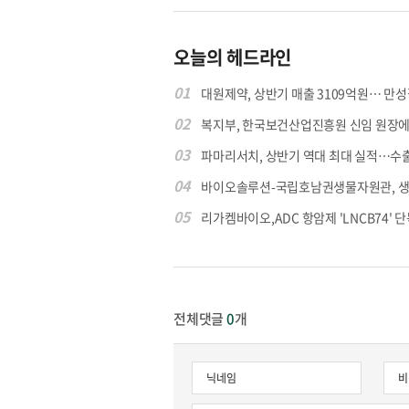
오늘의 헤드라인
01
대원제약, 상반기 매출 3109억원… 만성질
02
복지부, 한국보건산업진흥원 신임 원장에 고
03
파마리서치, 상반기 역대 최대 실적…수출 4
04
바이오솔루션-국립호남권생물자원관, 생물
05
리가켐바이오,ADC 항암제 'LNCB74' 단
전체댓글
0
개