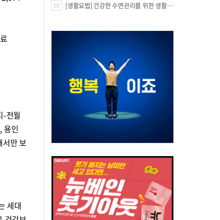
[생활요법] 건강한 수면관리를 위한 생활요법
10
험료
지-전월
, 용인
해서만 보
는 세대
은 건강보