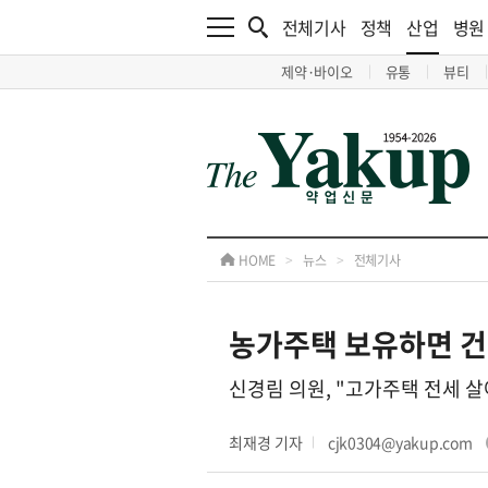
전체기사
정책
산업
병원
제약·바이오
유통
뷰티
HOME
>
뉴스
>
전체기사
농가주택 보유하면 건
신경림 의원, "고가주택 전세 
최재경 기자
cjk0304@yakup.com