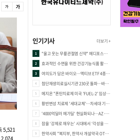
인기기사
더보기 +
"울고 웃는 무릎관절염 신약" 메디포스트·강스템·네이처셀 전진, 코오롱티슈진 반전 과제
1
효과적인 수면을 위한 건강기능식품 활용법
2
여의도가 담은 바이오…액티브 ETF 4종의 선택은
3
첨단재생의료실시기관 230곳 돌파…바이오 새 시장 꿈틀
4
메지온 "폰탄치료제 미국 'FUEL-2' 임상 프로토콜 영국 승인"
5
황반변성 치료제 '세대교체'…차세대 기전 경쟁 본격화
6
'4000억달러 메가딜' 현실화되나…AZ·BMS 합병설에 글로벌 제약업계 촉각
7
잠을 ‘강제로 재우는’ 시대에서 ‘각성을 낮추는’ 시대로
8
5,521
한약사회 "복지부, 한약사 개설약국 OTC 공급 방해 더는 방관 말아야"
9
,074