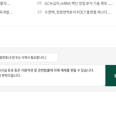
09
자...
GC녹십자,mRNA 백신 정밀 분석 기술 확보 .....
10
독개발...
수젠텍, 정량면역분석 POCT 플랫폼 캐나다 ...