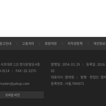
광고안내
고충처리
회원약관
저작권정책
개인정보
서초대로 115 정다운빌딩 4층
발행일 : 1954. 03. 29
등록일 : 2016. 
70-0114
FAX : 02-3270-
02
대표이사 : 함태원
발행 · 편집인 : 함
ebmaster@yakup.com
등록번호 : 서울,아04071
모바일 버전