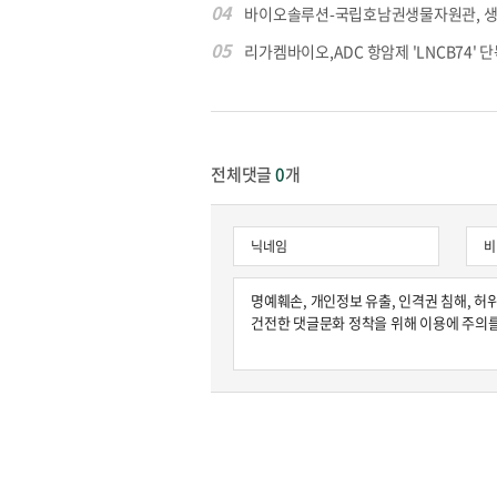
04
바이오솔루션-국립호남권생물자원관, 생물
05
리가켐바이오,ADC 항암제 'LNCB74' 단
전체댓글
0
개