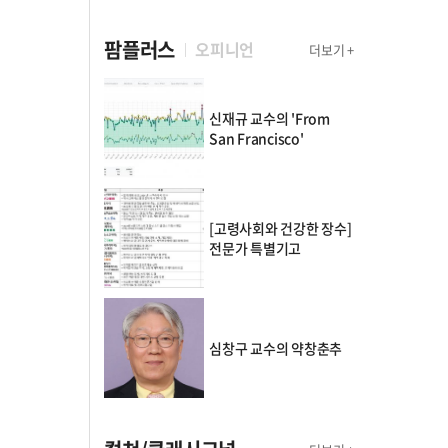
팜플러스
오피니언
더보기 +
신재규 교수의 'From
San Francisco'
[고령사회와 건강한 장수]
전문가 특별기고
심창구 교수의 약창춘추