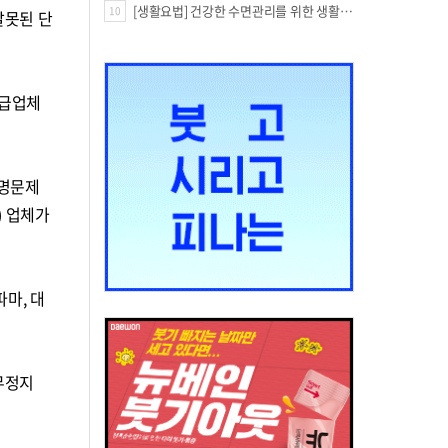
[생활요법] 건강한 수면관리를 위한 생활요법
10
잘못된 단
공급업체
 명문제
) 업체가
마, 대
업무정지