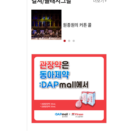
컬쳐/클래시그널
더보기 +
의 클래스토리
원종원의 커튼 콜