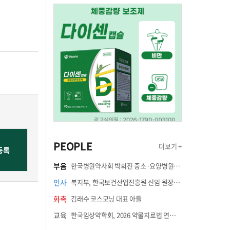
PEOPLE
더보기 +
부음
한국병원약사회 박희진 중소·요양병원이사(충청북도 청주의료원 약제팀장) 부친상
인사
복지부, 한국보건산업진흥원 신임 원장에 고상백 교수 임명
화촉
김래수 코스모닝 대표 아들
교육
한국임상약학회, 2026 약물치료법 연수강좌 8월 21일 개최