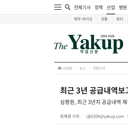
전체기사
정책
산업
병원
제약·바이오
유통
뷰티
HOME
>
뉴스
>
전체기사
최근 3년 공급내역보
심평원, 최근 3년치 공급내역 재점
최재경 기자
cjk0304@yakup.com