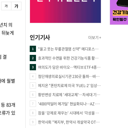
년치 의
로 뒤늦게
인기기사
더보기 +
"울고 웃는 무릎관절염 신약" 메디포스트·강스템·네이처셀 전진, 코오롱티슈진 반전 과제
1
검 결
효과적인 수면을 위한 건강기능식품 활용법
2
여의도가 담은 바이오…액티브 ETF 4종의 선택은
3
첨단재생의료실시기관 230곳 돌파…바이오 새 시장 꿈틀
4
터에 월별
메지온 "폰탄치료제 미국 'FUEL-2' 임상 프로토콜 영국 승인"
5
황반변성 치료제 '세대교체'…차세대 기전 경쟁 본격화
6
'4000억달러 메가딜' 현실화되나…AZ·BMS 합병설에 글로벌 제약업계 촉각
 등 83개
7
 오류가 있
잠을 ‘강제로 재우는’ 시대에서 ‘각성을 낮추는’ 시대로
8
한약사회 "복지부, 한약사 개설약국 OTC 공급 방해 더는 방관 말아야"
9