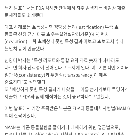
특히 발표에서는 FDA 심사관 관점에서 자주 발생하는 비임상 제출
문제점들도 소개됐다.
대표 사례로는 ▲독성시험 정당성 논리(justification) 부족 ▲
동물종 선정 근거 미흡 ▲우수실험실관리기준(GLP) 편차
(deviation) 누락 ▲예상치 못한 독성 결과 미보고 ▲보고서 수치
불일치 등이 언급됐다.
신양미 박사는 “독성 리포트와 통합 요약 자료 숫자가 하나라도
다르면 회사 신뢰성이 떨어진다고 느끼게 된다”며 “기본적인 데이터
일관성(consistency)과 투명성(transparency)이 매우
중요하다”고 설명했다.
또 “예상하지 못한 독성 결과가 나왔을 때 이를 숨기기보다 투명하게
제출하고 FDA와 함께 해석하는 것이 중요하다”고 말했다.
이번 발표에서 가장 주목받은 부분은 FDA의 동물대체시험법(NAMs)
확대 전략이었다.
NAMs는 기존 동물실험을 줄이거나 대체하기 위한 접근법으로,
컴퓨터 시뮬레이션(in silico), 시험관 기반(in vitro), AI 기반 예측