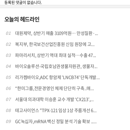
등록된 댓글이 없습니다.
오늘의 헤드라인
01
대원제약, 상반기 매출 3109억원… 만성질환·...
02
복지부, 한국보건산업진흥원 신임 원장에 고...
03
파마리서치, 상반기 역대 최대 실적…수출 47...
04
바이오솔루션-국립호남권생물자원관, 생물자...
05
리가켐바이오,ADC 항암제 'LNCB74' 단독개발...
06
“한미그룹,전문경영인 체제 단단히 구축..매...
07
서울대 의과대학 이승훈 교수 개발 ‘CX213’,...
08
테고사이언스 "TPX-121 임상 1상 주름개선 6...
09
GC녹십자,mRNA 백신 정밀 분석 기술 확보 .....