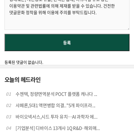
등록된 댓글이 없습니다.
오늘의 헤드라인
01
수젠텍, 정량면역분석 POCT 플랫폼 캐나다 ...
02
샤페론,5대1 액면병합 의결.."5개 파이프라...
03
바이오넥서스,시드 투자 유치…AI 과학자 에...
04
[기업분석] 디바이스 13개사 1Q R&D·해외매...