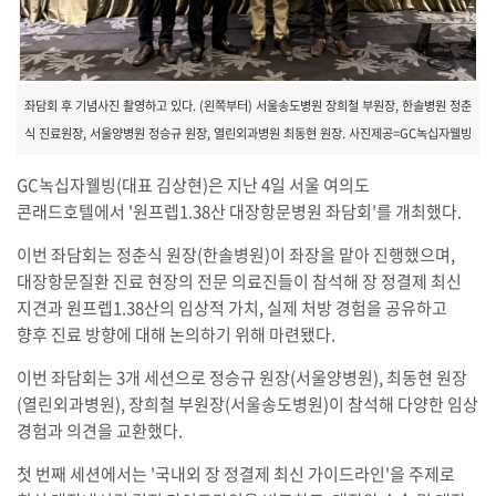
좌담회 후 기념사진 촬영하고 있다. (왼쪽부터) 서울송도병원 장희철 부원장, 한솔병원 정춘
식 진료원장, 서울양병원 정승규 원장, 열린외과병원 최동현 원장. 사진제공=GC녹십자웰빙
GC녹십자웰빙(대표 김상현)은 지난 4일 서울 여의도
콘래드호텔에서 '원프렙1.38산 대장항문병원 좌담회'를 개최했다.
이번 좌담회는 정춘식 원장(한솔병원)이 좌장을 맡아 진행했으며,
대장항문질환 진료 현장의 전문 의료진들이 참석해 장 정결제 최신
지견과 원프렙1.38산의 임상적 가치, 실제 처방 경험을 공유하고
향후 진료 방향에 대해 논의하기 위해 마련됐다.
이번 좌담회는 3개 세션으로 정승규 원장(서울양병원), 최동현 원장
(열린외과병원), 장희철 부원장(서울송도병원)이 참석해 다양한 임상
경험과 의견을 교환했다.
첫 번째 세션에서는 '국내외 장 정결제 최신 가이드라인'을 주제로