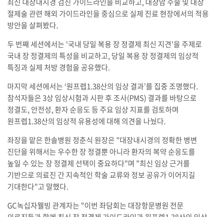
최신 대장내시경 검진 가이드라인을 비교하고, 대장암 수술 및 대장
절제술 관련 해외 가이드라인을 중심으로 실제 진료 현장에서의 적용
방안을 살펴봤다.
두 번째 세션에서는 '국내 당일 복용 장 정결제 최신 지견'을 주제로
국내 장 정결제의 특성을 비교하고, 당일 복용 장 정결제의 임상적
특징과 실제 처방 경험을 공유했다.
마지막 세션에서는 ‘원프렙1.38산의 임상 결과’를 집중 조명했다.
참석자들은 3상 임상시험과 시판 후 조사(PMS) 결과를 바탕으로
정결도, 안전성, 환자 순응도 등 주요 임상 지표를 검토하며
원프렙1.38산의 임상적 유용성에 대해 의견을 나눴다.
좌장을 맡은 한솔병원 정춘식 원장은 "대장내시경의 정확한 병변
진단을 위해서는 우수한 장 정결뿐 아니라 환자의 복약 순응도를
높일 수 있는 장 정결제 선택이 중요하다"며 "최신 임상 근거를
기반으로 의료진 간 지속적인 학술 교류와 정보 공유가 이어지길
기대한다"고 말했다.
GC녹십자웰빙 관계자는 "이번 좌담회는 대장항문병원 전문
의료진들과 함께 최신 장 정결제 가이드라인과 원프렙1.38산의 임상