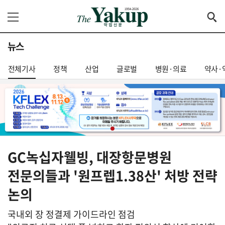
뉴스
전체기사
정책
산업
글로벌
병원·의료
약사·
GC녹십자웰빙, 대장항문병원
전문의들과 '원프렙1.38산' 처방 전략
논의
국내외 장 정결제 가이드라인 점검