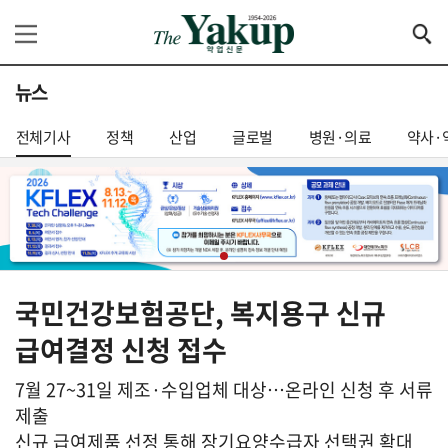
뉴스
전체기사
정책
산업
글로벌
병원·의료
약사·
국민건강보험공단, 복지용구 신규
급여결정 신청 접수
7월 27~31일 제조·수입업체 대상…온라인 신청 후 서류
제출
신규 급여제품 선정 통해 장기요양수급자 선택권 확대