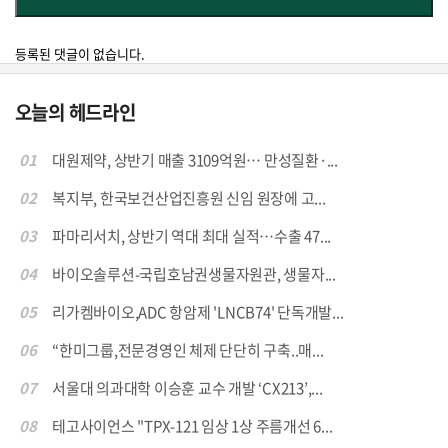
등록된 댓글이 없습니다.
오늘의 헤드라인
01
대원제약, 상반기 매출 3109억원… 만성질환·...
02
복지부, 한국보건산업진흥원 신임 원장에 고...
03
파마리서치, 상반기 역대 최대 실적…수출 47...
04
바이오솔루션-국립호남권생물자원관, 생물자...
05
리가켐바이오,ADC 항암제 'LNCB74' 단독개발...
06
“한미그룹,전문경영인 체제 단단히 구축..매...
07
서울대 의과대학 이승훈 교수 개발 ‘CX213’,...
08
테고사이언스 "TPX-121 임상 1상 주름개선 6...