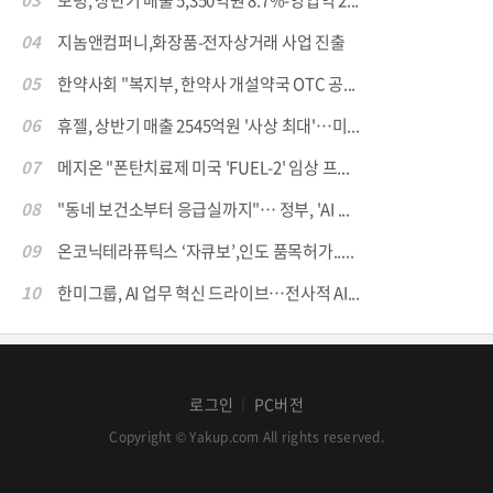
03
보령, 상반기 매출 5,350억원 8.7%-영업익 2...
04
지놈앤컴퍼니,화장품-전자상거래 사업 진출
05
한약사회 "복지부, 한약사 개설약국 OTC 공...
06
휴젤, 상반기 매출 2545억원 '사상 최대'…미...
07
메지온 "폰탄치료제 미국 'FUEL-2' 임상 프...
08
"동네 보건소부터 응급실까지"… 정부, 'AI ...
09
온코닉테라퓨틱스 ‘자큐보’,인도 품목허가.....
10
한미그룹, AI 업무 혁신 드라이브…전사적 AI...
로그인
PC버전
│
Copyright © Yakup.com All rights reserved.