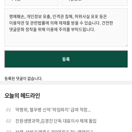
등록된 댓글이 없습니다.
오늘의 헤드라인
01
약평위, 혈우병 신약 '하임파지' 급여 적정...
02
진원생명과학,김경진 단독 대표이사 체제 돌입