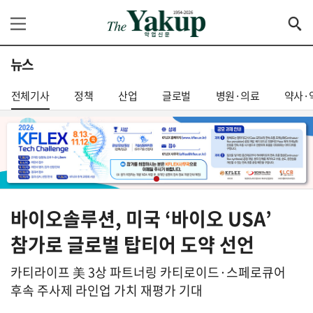
뉴스
전체기사
정책
산업
글로벌
병원·의료
약사·
바이오솔루션, 미국 ‘바이오 USA’
참가로 글로벌 탑티어 도약 선언
카티라이프 美 3상 파트너링 카티로이드·스페로큐어
후속 주사제 라인업 가치 재평가 기대