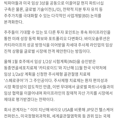
빅파마들과 미국 임상 3상을 공동으로 이끌어갈 현지 파트너십
구축은 물론, 글로벌 기술이전(L/O), 전략적 지분 투자 유치 등
주주가치를 극대화할 수 있는 다각적인 사업개발(BD) 논의를
본격화한다.
주주들이 기대할 수 있는 또 다른 투자 포인트는 후속 파이프라인을
통한 미래 성장 동력 확보와 포트폴리오 다변화다. 바이오솔루션은
카티라이프의 성공 방정식을 이어받을 차세대 주사제 라인업의 임상
진척 상황을 글로벌 시장에 전격 제안한다는 방침이다.
올해 1월 호주에서 임상 1/2상 시험계획(IND)을 승인받은
동종연골세포치료제 ‘카티로이드’와 지난해 11월 한국 식약처에
임상 1/2a상 계획을 신청한 주사제형 골관절염 치료제
‘스페로큐어’가 그 주인공이다. 주사제형 치료제는 환자 편의성과
시장 확장성이 압도적인 만큼, 이번 무대에서 글로벌 파트너사들과의
임상 협력을 이끌어내며 파이프라인의 잠재적 자산 가치를 시장에서
제대로 평가받겠다는 전략이다.
회사 관계자는 “ 이미 지난해 바이오 USA를 비롯해 JP모건 헬스케어
컨퍼런스, 미국정형외과학회, 세계골관절염학회 등 권위 있는 국제