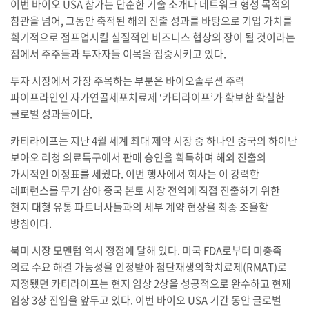
이번 바이오 USA 참가는 단순한 기술 소개나 네트워크 형성 목적의
참관을 넘어, 그동안 축적된 해외 진출 성과를 바탕으로 기업 가치를
획기적으로 점프업시킬 실질적인 비즈니스 협상의 장이 될 것이라는
점에서 주주들과 투자자들 이목을 집중시키고 있다.
투자 시장에서 가장 주목하는 부분은 바이오솔루션 주력
파이프라인인 자가연골세포치료제 ‘카티라이프’가 확보한 확실한
글로벌 성과들이다.
카티라이프는 지난 4월 세계 최대 제약 시장 중 하나인 중국의 하이난
보아오 러청 의료특구에서 판매 승인을 획득하며 해외 진출의
가시적인 이정표를 세웠다. 이번 행사에서 회사는 이 강력한
레퍼런스를 무기 삼아 중국 본토 시장 전역에 직접 진출하기 위한
현지 대형 유통 파트너사들과의 세부 계약 협상을 최종 조율할
방침이다.
북미 시장 모멘텀 역시 정점에 달해 있다. 미국 FDA로부터 미충족
의료 수요 해결 가능성을 인정받아 첨단재생의학치료제(RMAT)로
지정됐던 카티라이프는 현지 임상 2상을 성공적으로 완수하고 현재
임상 3상 진입을 앞두고 있다. 이번 바이오 USA 기간 동안 글로벌