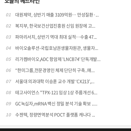
오늘의 헤드라인
01
대원제약, 상반기 매출 3109억원… 만성질환·...
02
복지부, 한국보건산업진흥원 신임 원장에 고...
03
파마리서치, 상반기 역대 최대 실적…수출 47...
04
바이오솔루션-국립호남권생물자원관, 생물자...
05
리가켐바이오,ADC 항암제 'LNCB74' 단독개발...
06
“한미그룹,전문경영인 체제 단단히 구축..매...
07
서울대 의과대학 이승훈 교수 개발 ‘CX213’,...
08
테고사이언스 "TPX-121 임상 1상 주름개선 6...
09
GC녹십자,mRNA 백신 정밀 분석 기술 확보 .....
10
수젠텍, 정량면역분석 POCT 플랫폼 캐나다 ...