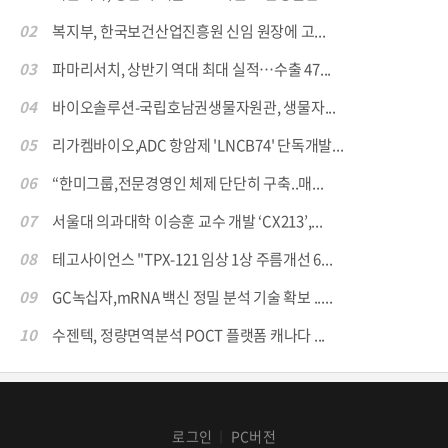
02
복지부, 한국보건산업진흥원 신임 원장에 고...
03
파마리서치, 상반기 역대 최대 실적…수출 47...
04
바이오솔루션-국립호남권생물자원관, 생물자...
05
리가켐바이오,ADC 항암제 'LNCB74' 단독개발...
06
“한미그룹,전문경영인 체제 단단히 구축..매...
07
서울대 의과대학 이승훈 교수 개발 ‘CX213’,...
08
테고사이언스 "TPX-121 임상 1상 주름개선 6...
09
GC녹십자,mRNA 백신 정밀 분석 기술 확보 .....
10
수젠텍, 정량면역분석 POCT 플랫폼 캐나다 ...
로그인
PC버전
│