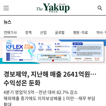
뉴스
전체기사
정책
산업
글로벌
병원·의료
약사·
경보제약, 지난해 매출 2641억원…
수익성은 둔화
4분기 영업익 5억…전년 대비 82.7% 감소
해외매출 증가에도 이자보상배율 1 미만…재무 부담
확대