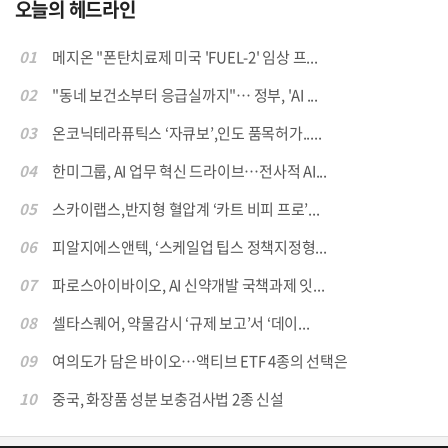
오늘의 헤드라인
01
메지온 "폰탄치료제 미국 'FUEL-2' 임상 프...
02
"동네 보건소부터 응급실까지"… 정부, 'AI ...
03
온코닉테라퓨틱스 ‘자큐보’,인도 품목허가.....
04
한미그룹, AI 업무 혁신 드라이브…전사적 AI...
05
스카이랩스,반지형 혈압계 ‘카트 비피 프로’...
06
피알지에스앤텍, ‘스케일업 팁스 정책지정형...
07
파로스아이바이오, AI 신약개발 국책과제 잇...
08
셀타스퀘어, 약물감시 ‘규제 보고’서 ‘데이...
09
여의도가 담은 바이오…액티브 ETF 4종의 선택은
10
중국, 화장품 성분 보충검사법 2종 신설