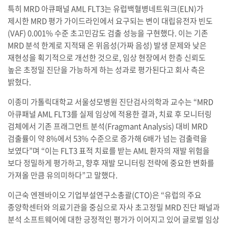
특히 MRD 아큐패널 AML FLT3는 유럽백혈병네트워크(ELN)가
제시한 MRD 평가 가이드라인에서 요구되는 변이 대립유전자 빈도
(VAF) 0.001% 수준 초고민감도 검출 성능을 구현했다. 이는 기존
MRD 분석 한계로 지적돼 온 위음성(가짜 음성) 발생 문제와 낮은
재현성을 획기적으로 개선한 것으로, 임상 현장에서 한층 신뢰도
높은 초정밀 진단을 가능하게 하는 성과로 평가된다고 회사 측은
밝혔다.
이종미 가톨릭대학교 서울성모병원 진단검사의학과 교수는 “MRD
아큐패널 AML FLT3를 실제 임상에 적용한 결과, 치료 후 모니터링
검체에서 기존 프래그먼트 분석(Fragmant Analysis) 대비 MRD
검출률이 약 8%에서 53% 수준으로 증가해 6배가 넘는 검출력을
보였다”며 “이는 FLT3 표적 치료를 받는 AML 환자의 재발 위험을
보다 정밀하게 평가하고, 향후 재발 모니터링 전략에 중요한 변화를
가져올 만큼 유의미하다”고 말했다.
이근숙 엔젠바이오 기업부설연구소총괄(CTO)은 “유럽의 주요
종양학센터와 의료기관을 중심으로 자사 초고정밀 MRD 진단 패널과
분석 소프트웨어에 대한 긍정적인 평가가 이어지고 있어 글로벌 임상