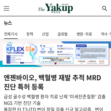
뉴스
전체기사
정책
산업
글로벌
병원·의료
약사·
엔젠바이오, 백혈병 재발 추적 MRD
진단 특허 등록
급성 골수성 백혈병 환자 치료 난제 ‘미세잔존질환’ 검출
NGS 기반 진단 기술
복잡한 FLT3-ITD 변이 정밀 검출 신규 알고리즘.. 변이