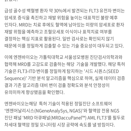
급성 골수성 백혈병 환자 약 30%에서 발견되는 FLT3 유전자 변이는
암세포 증식을 촉진하고 재발 위험을 높이는 대표적인 불량 예후
인자다. MRD는 치료 후에도 혈액에 남아있는 미량의 암세포로 환자
재발 위험을 예측하고 조혈모세포 이식이나 표적치료 여부를
결정하는 핵심 지표로 활용된다. 일반 검사로는 확인되지 않기
때문에 이를 정밀하게 검출할 수 있는 기술 중요성이 대두되고 있다.
이에 엔젠바이오는 가톨릭대학교 서울성모병원 진단검사의학과와
협력해 MRD를 고감도로 검출하는 해당 기술을 개발했다. 해당 특허
기술은 FLT3-ITD 변이를 정밀하게 탐지하는 '시드 시퀀스(SEED
Sequence)' 기반 분석 알고리즘을 핵심으로 하며, 실제 데이터 검증
결과 기존 알고리즘 대비 변이 검출 정확도와 분석 안정성이
유의미하게 향상됐음을 확인했다.
엔젠바이오는해당 특허 기술이 적용된 정밀진단 소프트웨어
‘엔젠어날리시스(NGeneAnalySys, NGAS)’와 혈액암 전용 NGS
진단 패널 ‘MRD 아큐패널(MRDaccuPanel™) AML FLT3’를 필두로
차세대 혈액암 정밀 모니터링 시장 공략에 속도를 낼 방침이다.