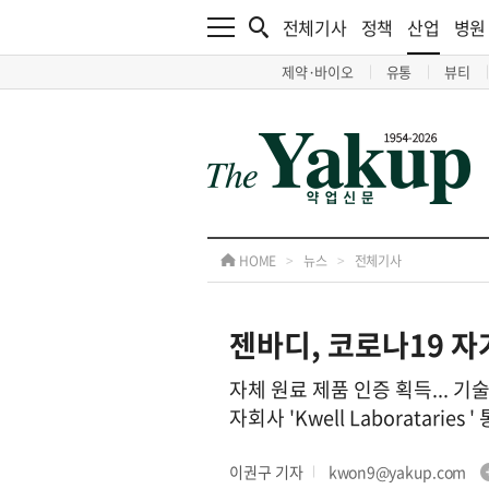
전체기사
정책
산업
병원
제약·바이오
유통
뷰티
HOME
>
뉴스
>
전체기사
젠바디, 코로나19 자가
자체 원료 제품 인증 획득... 기
자회사 'Kwell Laboratarie
이권구 기자
kwon9@yakup.com