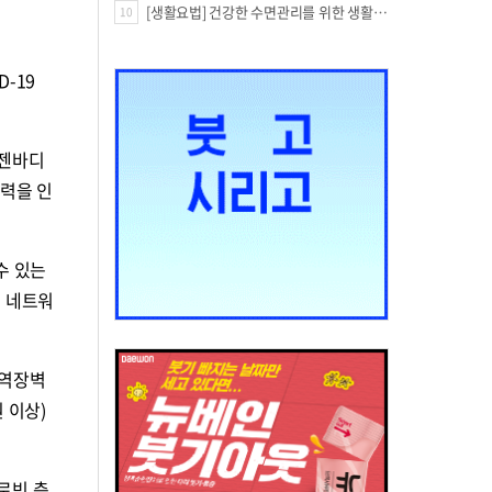
[생활요법] 건강한 수면관리를 위한 생활요법
10
D-19
 젠바디
술력을 인
수 있는
지 네트워
무역장벽
 이상)
로빈 측