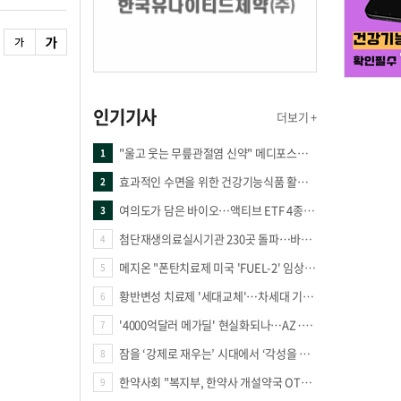
인기기사
더보기 +
"울고 웃는 무릎관절염 신약" 메디포스트·강스템·네이처셀 전진, 코오롱티슈진 반전 과제
1
효과적인 수면을 위한 건강기능식품 활용법
2
여의도가 담은 바이오…액티브 ETF 4종의 선택은
3
첨단재생의료실시기관 230곳 돌파…바이오 새 시장 꿈틀
4
메지온 "폰탄치료제 미국 'FUEL-2' 임상 프로토콜 영국 승인"
5
황반변성 치료제 '세대교체'…차세대 기전 경쟁 본격화
6
'4000억달러 메가딜' 현실화되나…AZ·BMS 합병설에 글로벌 제약업계 촉각
7
잠을 ‘강제로 재우는’ 시대에서 ‘각성을 낮추는’ 시대로
8
한약사회 "복지부, 한약사 개설약국 OTC 공급 방해 더는 방관 말아야"
9