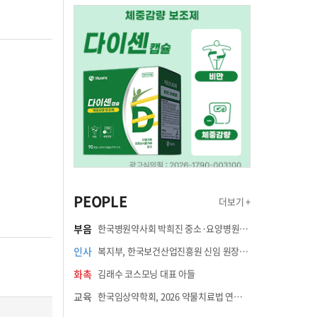
PEOPLE
더보기 +
부음
한국병원약사회 박희진 중소·요양병원이사(충청북도 청주의료원 약제팀장) 부친상
인사
복지부, 한국보건산업진흥원 신임 원장에 고상백 교수 임명
화촉
김래수 코스모닝 대표 아들
교육
한국임상약학회, 2026 약물치료법 연수강좌 8월 21일 개최