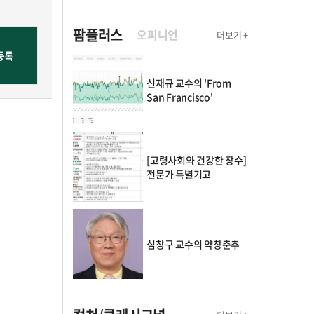
팜플러스
오피니언
더보기 +
신재규 교수의 'From
San Francisco'
[고령사회와 건강한 장수]
전문가 특별기고
심창구 교수의 약창춘추