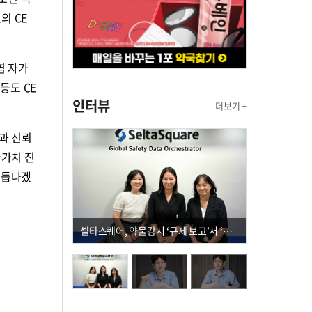
1의 CE
염 자가
 등도 CE
인터뷰
더보기 +
력과 신뢰
가가치 진
거듭나겠
셀타스퀘어, 약물감시 ‘규제 보고’서 ‘데이터 의사결정’으로 "PVX 전환 요구 커진다"