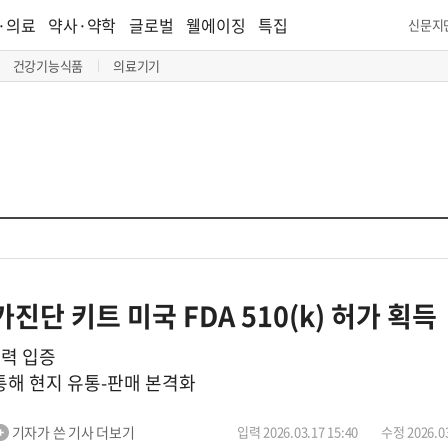
·의료
약사·약학
글로벌
웰에이징
특집
신문지
건강기능식품
의료기기
진단 키트 미국 FDA 510(k) 허가 획득
술력 입증
s ' 통해 현지 유통-판매 본격화
기자가 쓴 기사 더보기
입력 2026.03.17 15:40
수정 2026.03