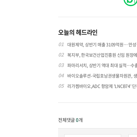
오늘의 헤드라인
01
대원제약, 상반기 매출 3109억원… 만성질
02
복지부, 한국보건산업진흥원 신임 원장에 고
03
파마리서치, 상반기 역대 최대 실적…수출 4
04
바이오솔루션-국립호남권생물자원관, 생물
05
리가켐바이오,ADC 항암제 'LNCB74' 단
전체댓글
0
개