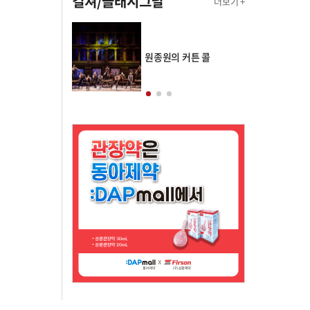
컬쳐/클래시그널
더보기 +
의 클래스토리
원종원의 커튼 콜