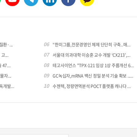
06
환·...
“한미그룹,전문경영인 체제 단단히 구축..매...
07
...
서울대 의과대학 이승훈 교수 개발 ‘CX213’,...
08
7...
테고사이언스 "TPX-121 임상 1상 주름개선 6...
09
자...
GC녹십자,mRNA 백신 정밀 분석 기술 확보 .....
10
독개발...
수젠텍, 정량면역분석 POCT 플랫폼 캐나다 ...