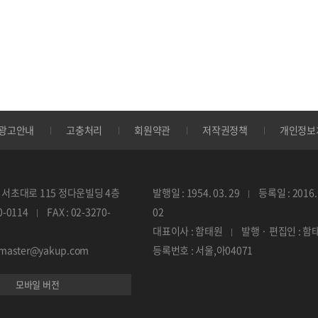
광고안내
고충처리
회원약관
저작권정책
개인정보
서초대로 115 정다운빌딩 4층
발행일 : 1954. 03. 29
등록일 : 2016. 
70-0114
FAX : 02-3270-
02
대표이사 : 함태원
발행 · 편집인 : 함
ebmaster@yakup.com
등록번호 : 서울,아04071
모바일 버전