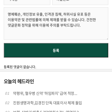
등록된 댓글이 없습니다.
오늘의 헤드라인
01
약평위, 혈우병 신약 '하임파지' 급여 적정...
02
진원생명과학,김경진 단독 대표이사 체제 돌입