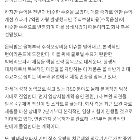
하지만 손익은 전년과 비슷한 수준을 보였다. 매출 증가로 인한 손익
개선 효과가 7억원 가량 발생했지만 주식보상비용(스톡옵션)이
비슷한 수준으로 반영되며 이를 상쇄시켰기 때문이라고 회사 측은
설명했다.
옵티팜은 올해부터 주식보상비용 이슈를 털어내고, 본격적인
턴어라운드에 도전한다. 이를 위해 글로벌 수요가 탄탄한
박테리오파지 제품을 핵심 전략 품목으로 내세운다. 항생제
대체제로서 독보적인 마진율을 자랑하는 이 제품은 올 하반기 최대
수요처로 꼽히는 미국과 유럽에서 제품 인증을 앞두고 있다.
차세대 성장 동력으로 삼고 있는 R&D 분야도 올해 본격적인 임상
시대로 진입한다. 먼저 임상시험계획 승인 관련, 1차 보완 의견을
받은 K구제역 백신이 첫 스타트를 끊는다. 회사 측은 최근 보완 자료
제출을 마친 상태로 2분기부터 본격적인 임상 시험이 진행될 것으로
기대하고 있다. 연말까지 품목허가를 완료해 내년부터 본격적인
판매에 돌입한다는 계획이다.
또, 박테리오파지 기반 젖소 유방염 치료제와 의료기기로 개발 중인