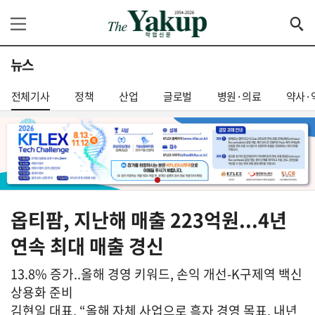
뉴스
전체기사
정책
산업
글로벌
병원·의료
약사·
옵티팜, 지난해 매출 223억원...4년
연속 최대 매출 경신
13.8% 증가..올해 경영 키워드, 손익 개선-K구제역 백신
상용화 준비
김현일 대표, “올해 자체 사업으로 흑자 경영 목표, 내년