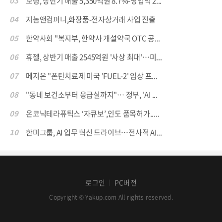
03
보령, 상반기 매출 5,350억원 8.7%-영업익 2...
04
지놈앤컴퍼니,화장품-전자상거래 사업 진출
05
한약사회 "복지부, 한약사 개설약국 OTC 공...
06
휴젤, 상반기 매출 2545억원 '사상 최대'…미...
07
메지온 "폰탄치료제 미국 'FUEL-2' 임상 프...
08
"동네 보건소부터 응급실까지"… 정부, 'AI ...
09
온코닉테라퓨틱스 ‘자큐보’,인도 품목허가.....
10
한미그룹, AI 업무 혁신 드라이브…전사적 AI...
로그인
PC버전
│
Copyright © Yakup.com All rights reserved.