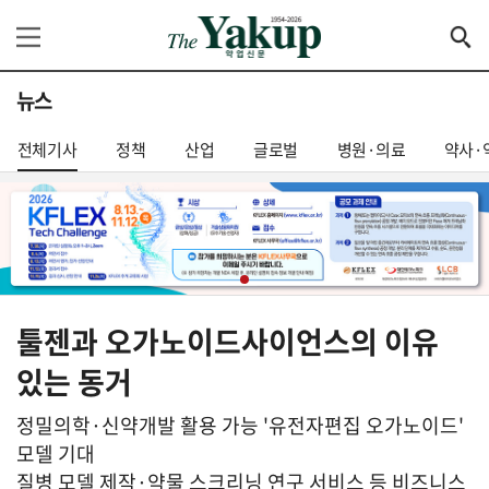
뉴스
전체기사
정책
산업
글로벌
병원·의료
약사·
툴젠과 오가노이드사이언스의 이유
있는 동거
정밀의학·신약개발 활용 가능 '유전자편집 오가노이드'
모델 기대
질병 모델 제작·약물 스크리닝 연구 서비스 등 비즈니스