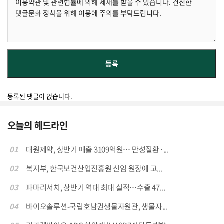
등록된 댓글이 없습니다.
오늘의 헤드라인
01
대원제약, 상반기 매출 3109억원… 만성질환·...
02
복지부, 한국보건산업진흥원 신임 원장에 고...
03
파마리서치, 상반기 역대 최대 실적…수출 47...
04
바이오솔루션-국립호남권생물자원관, 생물자...