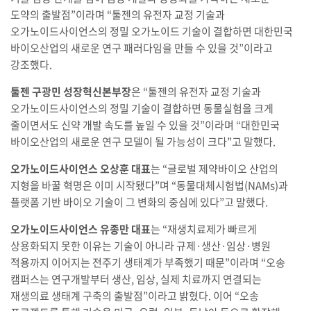
도약의 출발점”이라며 “툴젠의 유전자 교정 기술과
오가노이드사이언스의 정밀 오가노이드 기술이 결합하면 대한민국
바이오산업의 새로운 연구 패러다임을 만들 수 있을 것”이라고
강조했다.
툴젠 구광민 성장혁신본부장
은 “툴젠의 유전자 교정 기술과
오가노이드사이언스의 정밀 기술이 결합하면 동물실험을 크게
줄이면서도 신약 개발 속도를 높일 수 있을 것”이라며 “대한민국
바이오산업의 새로운 연구 모델이 될 가능성이 크다”고 말했다.
오가노이드사이언스 오상훈 대표
는 “글로벌 제약바이오 산업의
지형을 바꿀 혁명은 이미 시작됐다”며 “동물대체시험법(NAMs)과
플랫폼 기반 바이오 기술이 그 변화의 중심에 있다”고 말했다.
오가노이드사이언스 유종만 대표
는 “재생치료제가 빠르게
상용화되지 못한 이유는 기술이 아니라 규제·생산·임상·병원
적용까지 이어지는 전주기 생태계가 부족했기 때문”이라며 “오송
캠퍼스는 연구개발부터 생산, 임상, 실제 치료까지 연결되는
재생의료 생태계 구축의 출발점”이라고 밝혔다. 이어 “오송