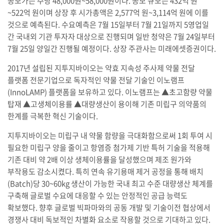
공모가는 주당 48,000원~58,000원이다. 공모 규모는 432억 원
~522억 원이며 상장 후 시가총액은 2,577억 원~3,114억 원에 이를
것으로 예측된다. 수요예측은 7월 15일부터 7월 21일까지 5영업일
간 국내외 기관 투자자 대상으로 진행되며 일반 청약은 7월 24일부터
7월 25일 양일간 진행될 예정이다. 상장 주관사는 미래에셋증권이다.
2017년 설립된 지투지바이오는 약효 지속성 주사제 약물 전달
플랫폼 전문기업으로 독자적인 약물 전달 기술인 이노램프
(InnoLAMP) 플랫폼을 보유하고 있다. 이노램프는 ▲초고함량 약물
탑재 ▲고생체이용률 ▲대량생산이 용이해 기존 미립구 의약품의
한계를 극복한 혁신 기술이다.
지투지바이오는 미립구 내 약물 함량을 극대화함으로써 1회 투여 시
필요한 미립구 양을 줄이고 항염증 첨가제 기반 특허 기술을 적용해
기존 대비 약 2배 이상 생체이용률을 달성했으며 제조 원가와
부작용도 감소시켰다. 특히 연속 유기용매 제거 공정을 통해 배치
(Batch)당 30~60kg 생산이 가능한 국내 최고 수준 대량생산 체계를
구축해 글로벌 수요에 대응할 수 있는 안정적인 공급 능력도
확보했다. 향후 글로벌 빅파마와의 공동 개발 및 기술이전 협상에서
경쟁사 대비 독보적인 차별화 요소로 작용할 것으로 기대하고 있다.