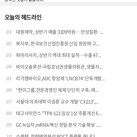
오늘의 헤드라인
01
대원제약, 상반기 매출 3109억원… 만성질환·...
02
복지부, 한국보건산업진흥원 신임 원장에 고...
03
파마리서치, 상반기 역대 최대 실적…수출 47...
04
바이오솔루션-국립호남권생물자원관, 생물자...
05
리가켐바이오,ADC 항암제 'LNCB74' 단독개발...
06
“한미그룹,전문경영인 체제 단단히 구축..매...
07
서울대 의과대학 이승훈 교수 개발 ‘CX213’,...
08
테고사이언스 "TPX-121 임상 1상 주름개선 6...
09
GC녹십자,mRNA 백신 정밀 분석 기술 확보 .....
10
수젠텍, 정량면역분석 POCT 플랫폼 캐나다 ...