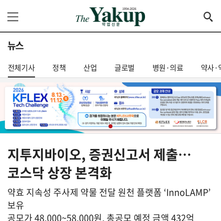
뉴스
전체기사
정책
산업
글로벌
병원·의료
약사·
지투지바이오, 증권신고서 제출…
코스닥 상장 본격화
약효 지속성 주사제 약물 전달 원천 플랫폼 ‘InnoLAMP’
보유
공모가 48,000~58,000원, 총공모 예정 금액 432억