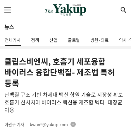
뉴스
전체기사
정책
산업
글로벌
병원·의료
약사·
클립스비엔씨, 호흡기 세포융합
바이러스 융합단백질- 제조법 특허
등록
단백질 구조 기반 차세대 백신 항원 기술로 시장성 확보
호흡기 신시치아 바이러스 백신용 재조합 벡터- 대장균
이용
이권구 기자
kwon9@yakup.com
│