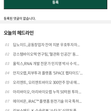
등록된 댓글이 없습니다.
오늘의 헤드라인
01
딥노이드,공동창업자 잔여 지분 우호투자자...
02
강스템바이오텍 연구팀,'혈관화 인공간' 동...
03
올릭스,RNAi 개발 전문가 민지영 박사 수석...
04
안지오랩,피부투과 플랫폼 ‘SPACE 펩타이드’...
05
오리엔트, 오리엔트바이오 300만주 장내 매...
06
아리바이오, 아리바이오랩 누적 50억원 투자...
07
에이비온, iRAC™ 플랫폼 원천기술 미국 특허...
08
리브스메드, K-수술로봇 '스타크' 식약처 품...