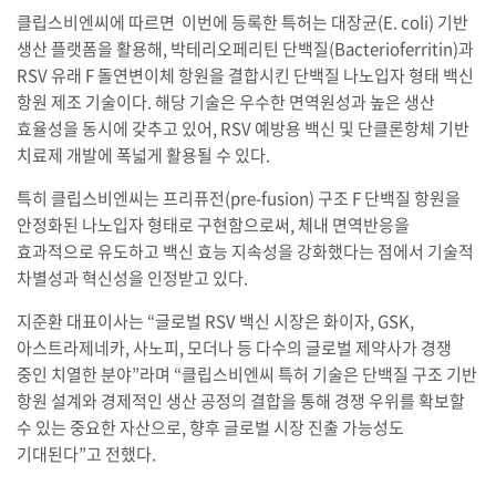
클립스비엔씨에 따르면 이번에 등록한 특허는 대장균(E. coli) 기반
생산 플랫폼을 활용해, 박테리오페리틴 단백질(Bacterioferritin)과
RSV 유래 F 돌연변이체 항원을 결합시킨 단백질 나노입자 형태 백신
항원 제조 기술이다. 해당 기술은 우수한 면역원성과 높은 생산
효율성을 동시에 갖추고 있어, RSV 예방용 백신 및 단클론항체 기반
치료제 개발에 폭넓게 활용될 수 있다.
특히 클립스비엔씨는 프리퓨전(pre-fusion) 구조 F 단백질 항원을
안정화된 나노입자 형태로 구현함으로써, 체내 면역반응을
효과적으로 유도하고 백신 효능 지속성을 강화했다는 점에서 기술적
차별성과 혁신성을 인정받고 있다.
지준환 대표이사는 “글로벌 RSV 백신 시장은 화이자, GSK,
아스트라제네카, 사노피, 모더나 등 다수의 글로벌 제약사가 경쟁
중인 치열한 분야”라며 “클립스비엔씨 특허 기술은 단백질 구조 기반
항원 설계와 경제적인 생산 공정의 결합을 통해 경쟁 우위를 확보할
수 있는 중요한 자산으로, 향후 글로벌 시장 진출 가능성도
기대된다”고 전했다.