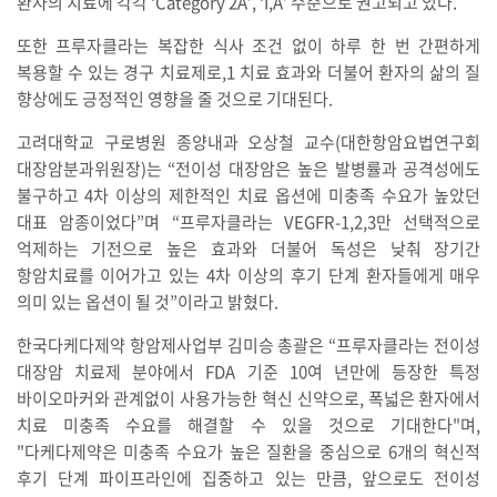
환자의 치료에 각각 ‘Category 2A’, ‘I,A’ 수준으로 권고되고 있다.
또한 프루자클라는 복잡한 식사 조건 없이 하루 한 번 간편하게
복용할 수 있는 경구 치료제로,1 치료 효과와 더불어 환자의 삶의 질
향상에도 긍정적인 영향을 줄 것으로 기대된다.
고려대학교 구로병원 종양내과 오상철 교수(대한항암요법연구회
대장암분과위원장)는 “전이성 대장암은 높은 발병률과 공격성에도
불구하고 4차 이상의 제한적인 치료 옵션에 미충족 수요가 높았던
대표 암종이었다”며 “프루자클라는 VEGFR-1,2,3만 선택적으로
억제하는 기전으로 높은 효과와 더불어 독성은 낮춰 장기간
항암치료를 이어가고 있는 4차 이상의 후기 단계 환자들에게 매우
의미 있는 옵션이 될 것”이라고 밝혔다.
한국다케다제약 항암제사업부 김미승 총괄은 “프루자클라는 전이성
대장암 치료제 분야에서 FDA 기준 10여 년만에 등장한 특정
바이오마커와 관계없이 사용가능한 혁신 신약으로, 폭넓은 환자에서
치료 미충족 수요를 해결할 수 있을 것으로 기대한다"며,
"다케다제약은 미충족 수요가 높은 질환을 중심으로 6개의 혁신적
후기 단계 파이프라인에 집중하고 있는 만큼, 앞으로도 전이성