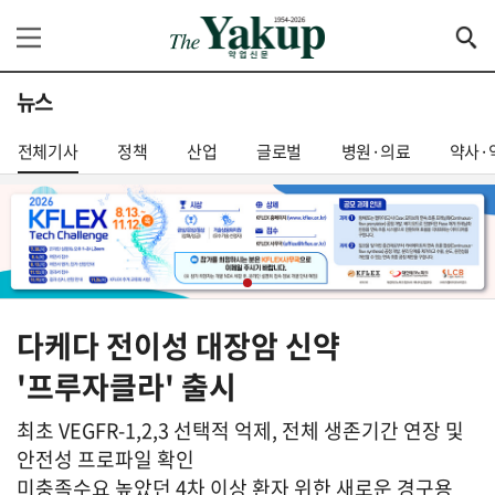
뉴스
전체기사
정책
산업
글로벌
병원·의료
약사·
다케다 전이성 대장암 신약
'프루자클라' 출시
최초 VEGFR-1,2,3 선택적 억제, 전체 생존기간 연장 및
안전성 프로파일 확인
미충족수요 높았던 4차 이상 환자 위한 새로운 경구용