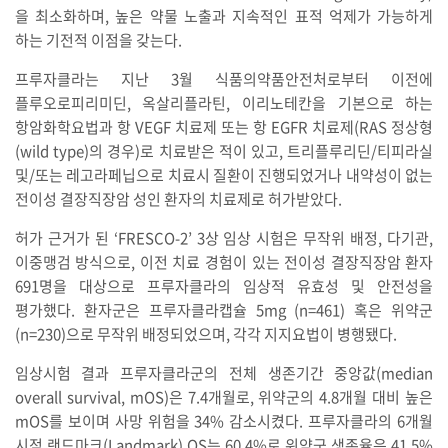
을 최소화하며, 높은 약물 노출과 지속적인 표적 억제가 가능하게
하는 기전적 이점을 갖는다.
프루자클라는 지난 3월 식품의약품안전처로부터 이전에
플루오로피리미딘, 옥살리플라틴, 이리노테칸을 기본으로 하는
항암화학요법과 항 VEGF 치료제 또는 항 EGFR 치료제(RAS 정상형
(wild type)의 경우)로 치료받은 적이 있고, 트리플루리딘/티피라실
및/또는 레고라페닙으로 치료시 질환이 진행되었거나 내약성이 없는
전이성 결장직장암 성인 환자의 치료제로 허가받았다.
허가 근거가 된 ‘FRESCO-2’ 3상 임상 시험은 무작위 배정, 다기관,
이중맹검 방식으로, 이전 치료 경험이 있는 전이성 결장직장암 환자
691명을 대상으로 프루자클라의 임상적 유효성 및 안전성을
평가했다. 환자군은 프루자클라캡슐 5mg (n=461) 혹은 위약군
(n=230)으로 무작위 배정되었으며, 각각 지지요법이 병행됐다.
임상시험 결과 프루자클라군의 전체 생존기간 중앙값(median
overall survival, mOS)은 7.4개월로, 위약군의 4.8개월 대비 높은
mOS를 보이며 사망 위험을 34% 감소시켰다. 프루자클라의 6개월
시점 랜드마크(Landmark) OS는 60.4%로 위약군 생존율은 41.5%