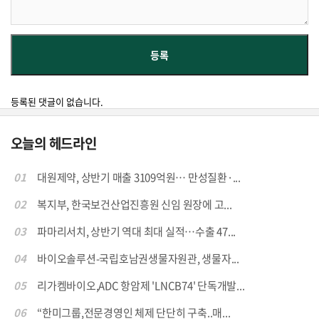
등록된 댓글이 없습니다.
오늘의 헤드라인
01
대원제약, 상반기 매출 3109억원… 만성질환·...
02
복지부, 한국보건산업진흥원 신임 원장에 고...
03
파마리서치, 상반기 역대 최대 실적…수출 47...
04
바이오솔루션-국립호남권생물자원관, 생물자...
05
리가켐바이오,ADC 항암제 'LNCB74' 단독개발...
06
“한미그룹,전문경영인 체제 단단히 구축..매...