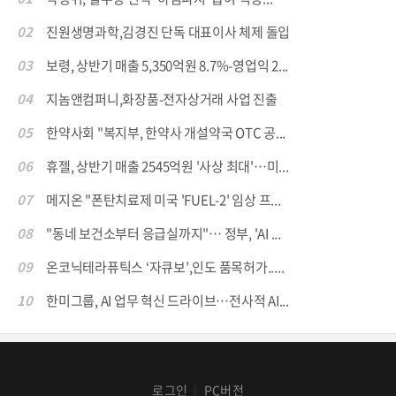
02
진원생명과학,김경진 단독 대표이사 체제 돌입
03
보령, 상반기 매출 5,350억원 8.7%-영업익 2...
04
지놈앤컴퍼니,화장품-전자상거래 사업 진출
05
한약사회 "복지부, 한약사 개설약국 OTC 공...
06
휴젤, 상반기 매출 2545억원 '사상 최대'…미...
07
메지온 "폰탄치료제 미국 'FUEL-2' 임상 프...
08
"동네 보건소부터 응급실까지"… 정부, 'AI ...
09
온코닉테라퓨틱스 ‘자큐보’,인도 품목허가.....
10
한미그룹, AI 업무 혁신 드라이브…전사적 AI...
로그인
PC버전
│