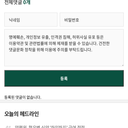
전체댓글
0개
등록된 댓글이 없습니다.
오늘의 헤드라인
01
약평위, 혈우병 신약 '하임파지' 급여 적정...