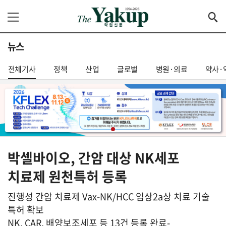
뉴스
전체기사
정책
산업
글로벌
병원·의료
약사·
박셀바이오, 간암 대상 NK세포
치료제 원천특허 등록
진행성 간암 치료제 Vax-NK/HCC 임상2a상 치료 기술
특허 확보
NK, CAR, 배양보조세포 등 13건 등록 완료-