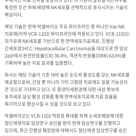
구체적인 치료 전략을 포함하고 있다. 이 가운데 말초혈액단핵구를
특정한 조건 하에 배양해 NK세포를 선택적으로 증식시키는 기술이
핵심이다.
해당 기술은 현재 박셀바이오 주요 파이프라인 중 하나인 Vax-NK
치료제(이하 VCB-1102) 파이프라인에 적용되고 있다. VCB-1102는
자가유래 NK세포를 기반으로 한 면역세포치료제로, 진행성
간세포암(HCC: Hepatocellular Carcinoma)을 대상으로 한 임상
2a상에서 완전반응률(CR) 36.4%, 객관적 반응률(ORR) 63.6%를
기록하며 높은 치료 효과를 입증했다.
회사는 해당 기술이 기존 대비 높은 순도와 활성도를 갖는 NK세포를
제공함으로써, 간암 뿐 아니라 기타 고형암 치료에도 응용 가능성이
큰 것으로 기대하고 있다. 또 종양미세환경에 대한 내성 확보와
표적세포 살상 활성 강화를 통해 면역세포치료제 치료 효율을
획기적으로 향상시킬 수 있을 것으로 보고 있다.
박셀바이오는 VCB-1102 적응증 확대를 위해 소세포폐암에 대한
첨단재생의료 임상연구 승인을 받아 현재 임상연구를 진행하고
있으며, 최근 진행성 췌장암에 대해서도 첨단재생 임상연구를 승인