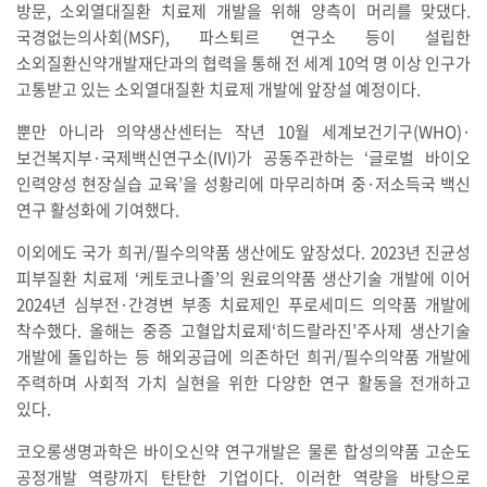
방문, 소외열대질환 치료제 개발을 위해 양측이 머리를 맞댔다.
국경없는의사회(MSF), 파스퇴르 연구소 등이 설립한
소외질환신약개발재단과의 협력을 통해 전 세계 10억 명 이상 인구가
고통받고 있는 소외열대질환 치료제 개발에 앞장설 예정이다.
뿐만 아니라 의약생산센터는 작년 10월 세계보건기구(WHO)·
보건복지부·국제백신연구소(IVI)가 공동주관하는 ‘글로벌 바이오
인력양성 현장실습 교육’을 성황리에 마무리하며 중·저소득국 백신
연구 활성화에 기여했다.
이외에도 국가 희귀/필수의약품 생산에도 앞장섰다. 2023년 진균성
피부질환 치료제 ‘케토코나졸’의 원료의약품 생산기술 개발에 이어
2024년 심부전·간경변 부종 치료제인 푸로세미드 의약품 개발에
착수했다. 올해는 중증 고혈압치료제‘히드랄라진’주사제 생산기술
개발에 돌입하는 등 해외공급에 의존하던 희귀/필수의약품 개발에
주력하며 사회적 가치 실현을 위한 다양한 연구 활동을 전개하고
있다.
코오롱생명과학은 바이오신약 연구개발은 물론 합성의약품 고순도
공정개발 역량까지 탄탄한 기업이다. 이러한 역량을 바탕으로