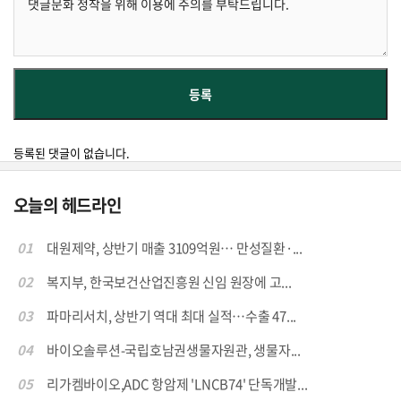
등록된 댓글이 없습니다.
오늘의 헤드라인
01
대원제약, 상반기 매출 3109억원… 만성질환·...
02
복지부, 한국보건산업진흥원 신임 원장에 고...
03
파마리서치, 상반기 역대 최대 실적…수출 47...
04
바이오솔루션-국립호남권생물자원관, 생물자...
05
리가켐바이오,ADC 항암제 'LNCB74' 단독개발...