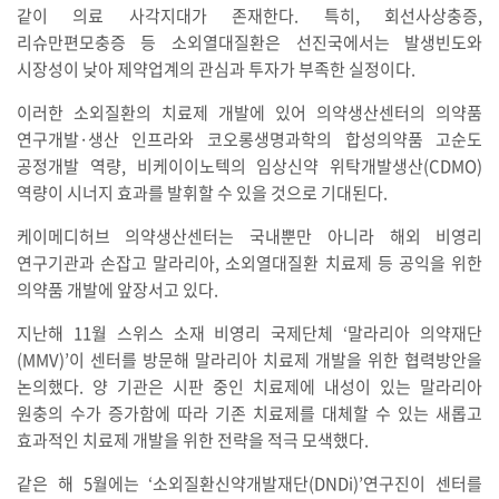
같이 의료 사각지대가 존재한다. 특히, 회선사상충증,
리슈만편모충증 등 소외열대질환은 선진국에서는 발생빈도와
시장성이 낮아 제약업계의 관심과 투자가 부족한 실정이다.
이러한 소외질환의 치료제 개발에 있어 의약생산센터의 의약품
연구개발·생산 인프라와 코오롱생명과학의 합성의약품 고순도
공정개발 역량, 비케이이노텍의 임상신약 위탁개발생산(CDMO)
역량이 시너지 효과를 발휘할 수 있을 것으로 기대된다.
케이메디허브 의약생산센터는 국내뿐만 아니라 해외 비영리
연구기관과 손잡고 말라리아, 소외열대질환 치료제 등 공익을 위한
의약품 개발에 앞장서고 있다.
지난해 11월 스위스 소재 비영리 국제단체 ‘말라리아 의약재단
(MMV)’이 센터를 방문해 말라리아 치료제 개발을 위한 협력방안을
논의했다. 양 기관은 시판 중인 치료제에 내성이 있는 말라리아
원충의 수가 증가함에 따라 기존 치료제를 대체할 수 있는 새롭고
효과적인 치료제 개발을 위한 전략을 적극 모색했다.
같은 해 5월에는 ‘소외질환신약개발재단(DNDi)’연구진이 센터를