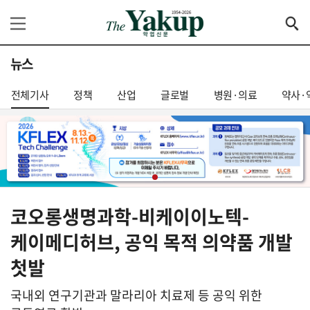
뉴스
전체기사
정책
산업
글로벌
병원·의료
약사·
코오롱생명과학-비케이이노텍-
케이메디허브, 공익 목적 의약품 개발
첫발
국내외 연구기관과 말라리아 치료제 등 공익 위한