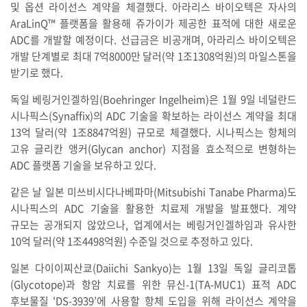
및 옵션 라이선스 계약을 체결했다. 아라리스 바이오텍은 자사의
AraLinQ™ 플랫폼을 활용해 쥬가이가 제공한 표적에 대한 새로운
ADC를 개발할 예정이다. 선급금은 비공개며, 아라리스 바이오텍은
개발 단계별로 최대 7억8000만 달러(약 1조1308억원)의 마일스톤을
받기로 했다.
독일 베링거인겔하임(Boehringer Ingelheim)은 1월 9일 네덜란드
시나픽스(Synaffix)의 ADC 기술을 확보하는 라이선스 계약을 최대
13억 달러(약 1조8847억원) 규모로 체결했다. 시나픽스는 항체의
고유 글리칸 앵커(Glycan anchor) 지점을 효소적으로 변형하는
ADC 플랫폼 기술을 보유하고 있다.
같은 날 일본 미쓰비시다나베파마(Mitsubishi Tanabe Pharma)도
시나픽스의 ADC 기술을 활용한 치료제 개발을 발표했다. 계약
규모는 공개되지 않았으나, 업계에서는 베링거인겔하임과 유사한
10억 달러(약 1조4498억원) 수준일 것으로 추정하고 있다.
일본 다이이찌산쿄(Daiichi Sankyo)는 1월 13일 독일 글리코톱
(Glycotope)과 항암 치료를 위한 뮤신-1(TA-MUC1) 표적 ADC
후보물질 'DS-3939’에 사용할 항체 도입을 위해 라이선스 계약을