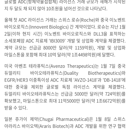
글로벌 ADC(항체약물접합체) 라이선스 거래 규모가 새해가 시작된
지 두 달도 채 되지 않아 10조원을 넘어선 것으로 나타났다.
올해 첫 ADC 라이선스 거래는 스위스 로슈(Roche)와 중국 이노벤트
바이오로직스(Innovent Biologics) 간 계약이었다. 로슈는 지난 1월
2일(이하 현지 시간) 이노벤트 바이오로직스와 DLL3을 표적하는
소세포폐암 ADC 치료제 'IBI3009’ 개발 및 상업화 계약을 체결했다.
계약 규모는 선급금 8000만 달러(약 1159억원), 개발 및 상업화
마일스톤을 포함해 최대 10억 달러(약 1조4498억원)에 달했다.
미국 아벤조 테라퓨틱스(Avenzo Therapeutics)는 1월 7일 중국
듀얼리티 바이오테라퓨틱스(Duality Biotherapeutics)와
EGFR/HER3 이중특이성 ADC 치료제 'AVZO-1418'과 'DB-1418’에
대한 중국을 제외한 글로벌 독점 라이선스 계약을 체결했다.
듀얼리티 바이오테라퓨틱스는 선급금 5000만 달러(약 724억원)를
확보했고, 마일스톤으로 최대 11억5000만 달러(약 1조6672억원)를
받을 수 있다.
일본 쥬가이 제약(Chugai Pharmaceutical)은 1월 8일 스위스
아라리스 바이오텍(Araris Biotech)과 ADC 개발을 위한 연구 협력