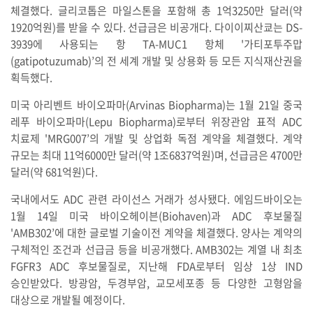
체결했다. 글리코톱은 마일스톤을 포함해 총 1억3250만 달러(약
1920억원)를 받을 수 있다. 선급금은 비공개다. 다이이찌산쿄는 DS-
3939에 사용되는 항 TA-MUC1 항체 '가티포투주맙
(gatipotuzumab)’의 전 세계 개발 및 상용화 등 모든 지식재산권을
획득했다.
미국 아리벤트 바이오파마(Arvinas Biopharma)는 1월 21일 중국
레푸 바이오파마(Lepu Biopharma)로부터 위장관암 표적 ADC
치료제 'MRG007’의 개발 및 상업화 독점 계약을 체결했다. 계약
규모는 최대 11억6000만 달러(약 1조6837억원)며, 선급금은 4700만
달러(약 681억원)다.
국내에서도 ADC 관련 라이선스 거래가 성사됐다. 에임드바이오는
1월 14일 미국 바이오헤이븐(Biohaven)과 ADC 후보물질
'AMB302’에 대한 글로벌 기술이전 계약을 체결했다. 양사는 계약의
구체적인 조건과 선급금 등을 비공개했다. AMB302는 계열 내 최초
FGFR3 ADC 후보물질로, 지난해 FDA로부터 임상 1상 IND
승인받았다. 방광암, 두경부암, 교모세포종 등 다양한 고형암을
대상으로 개발될 예정이다.