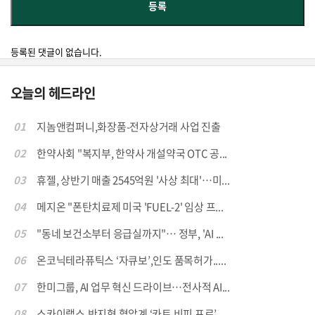
등록된 댓글이 없습니다.
오늘의 헤드라인
01
지놈앤컴퍼니,화장품-전자상거래 사업 진출
02
한약사회 "복지부, 한약사 개설약국 OTC 공...
03
휴젤, 상반기 매출 2545억원 '사상 최대'…미...
04
메지온 "폰탄치료제 미국 'FUEL-2' 임상 프...
05
"동네 보건소부터 응급실까지"… 정부, 'AI ...
06
온코닉테라퓨틱스 ‘자큐보’,인도 품목허가.....
07
한미그룹, AI 업무 혁신 드라이브…전사적 AI...
08
스카이랩스,반지형 혈압계 ‘카트 비피 프로’...