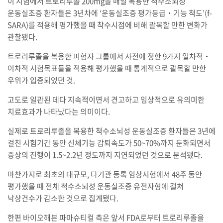
이 시험에서 트로리루졸 200mg을 매일 복용한 척수소뇌성
운동실조증 환자들은 3년차에 ‘운동실조증 평가등급‧기능 척도’(f-
SARA)를 적용해 평가했을 때 착수시점에 비해 괄목할 만한 변화가
관찰됐다.
트로리루졸을 복용한 피험자 그룹에서 사전에 정한 9가지 일차적‧
이차적 시험목표들을 적용해 평가했을 때 통계적으로 괄목할 만한
우위가 입증되었던 것.
고도로 일관된 데다 지속적이면서 견고하고 임상적으로 유의미한
치료효과가 나타났다는 의미이다.
실제로 트로리루졸을 복용한 척수소뇌성 운동실조증 환자들은 3년에
걸친 시험기간 동안 신체기능 감퇴속도가 50~70%까지 둔화되면서
증상의 진행이 1.5~2.2년 정도까지 지연되었던 것으로 분석됐다.
마찬가지로 최초의 대규모, 다기관 등록 임상시험에서 48주 동안
평가했을 때 전체 척수소뇌성 운동실조증 유전자형에 걸쳐
낙상건수가 감소한 것으로 집계됐다.
한편 바이오해븐 파마슈티컬 측은 앞서 FDA로부터 트로리루졸을