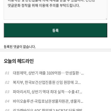
등록된 댓글이 없습니다.
오늘의 헤드라인
01
대원제약, 상반기 매출 3109억원… 만성질환·...
02
복지부, 한국보건산업진흥원 신임 원장에 고...
03
파마리서치, 상반기 역대 최대 실적…수출 47...
04
바이오솔루션-국립호남권생물자원관, 생물자...
05
리가켐바이오,ADC 항암제 'LNCB74' 단독개발...