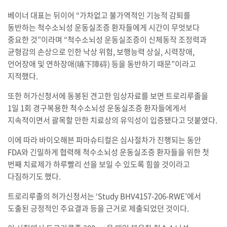
베이너 대표는 뒤이어 “가차없고 불가역적인 기능적 감퇴를
동반하는 척수소뇌성 운동실조증 환자들에게 시간이 무엇보다
중요한 것”이라며 “척수소뇌성 운동실조증이 신체동작 조정력과
균형감의 손상으로 인한 낙상 위험, 보행능력 상실, 시력장애,
언어장애 및 연하장애(嚥下障碍) 등을 동반하기 때문”이라고
지적했다.
또한 허가신청서에 동봉된 견고한 임상자료를 보면 트로리루졸을
1일 1회 경구복용한 척수소뇌성 운동실조증 환자들에게서
지속적이면서 괄목할 만한 치료상의 유익성이 입증됐다고 덧붙였다.
이에 따라 바이오해븐 파마슈티컬은 심사절차가 진행되는 동안
FDA와 긴밀하게 협력해 척수소뇌성 운동실조증 환자들을 위한 첫
번째 치료제가 하루빨리 선을 보일 수 있도록 힘쓸 것이라고
다짐하기도 했다.
트로리루졸의 허가신청서는 ‘Study BHV4157-206-RWE’에서
도출된 긍정적인 주요결과 등을 근거로 제출되었던 것이다.