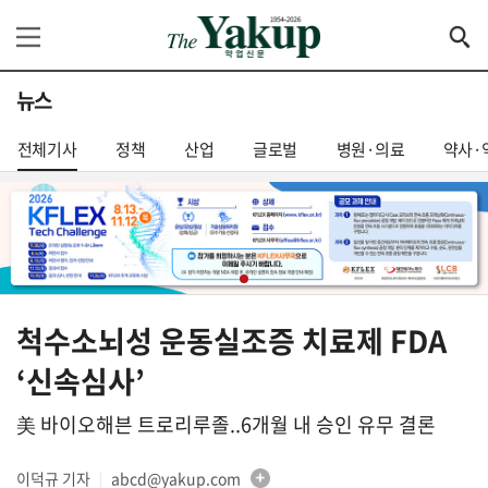
뉴스
전체기사
정책
산업
글로벌
병원·의료
약사·
척수소뇌성 운동실조증 치료제 FDA
‘신속심사’
美 바이오해븐 트로리루졸..6개월 내 승인 유무 결론
이덕규 기자
abcd@yakup.com
│