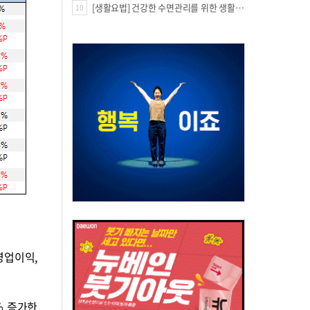
[생활요법] 건강한 수면관리를 위한 생활요법
10
영업이익,
% 증가한