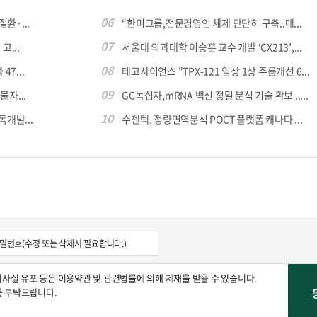
06
환·...
“한미그룹,전문경영인 체제 단단히 구축..매...
07
...
서울대 의과대학 이승훈 교수 개발 ‘CX213’,...
콜
안현정의 컬쳐포커스
박병준
08
7...
테고사이언스 "TPX-121 임상 1상 주름개선 6...
09
자...
GC녹십자,mRNA 백신 정밀 분석 기술 확보 .....
10
독개발...
수젠텍, 정량면역분석 POCT 플랫폼 캐나다 ...