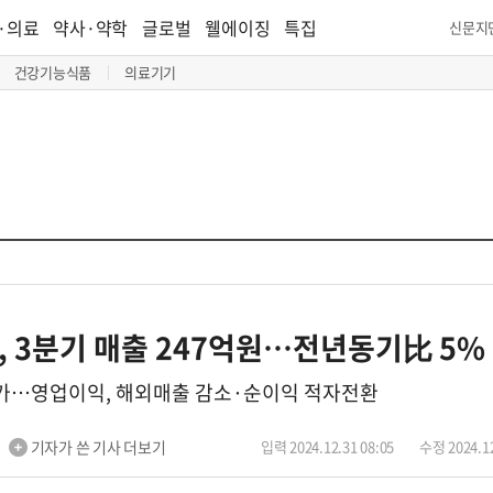
·의료
약사·약학
글로벌
웰에이징
특집
신문지
건강기능식품
의료기기
, 3분기 매출 247억원…전년동기比 5
증가…영업이익, 해외매출 감소·순이익 적자전환
기자가 쓴 기사 더보기
입력 2024.12.31 08:05
수정 2024.12