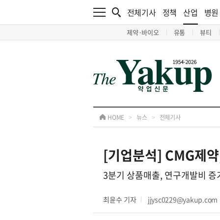
전체기사
정책
산업
병원
제약·바이오
유통
뷰티
HOME
>
뉴스
>
전체기사
[기업분석] CMG제약
3분기 상품매출, 연구개발비 
최윤수 기자
jjysc0229@yakup.com