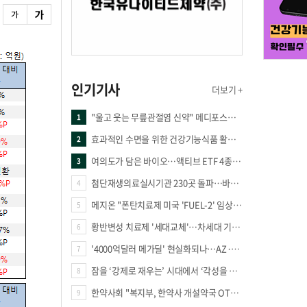
인기기사
더보기 +
"울고 웃는 무릎관절염 신약" 메디포스트·강스템·네이처셀 전진, 코오롱티슈진 반전 과제
1
효과적인 수면을 위한 건강기능식품 활용법
2
여의도가 담은 바이오…액티브 ETF 4종의 선택은
3
첨단재생의료실시기관 230곳 돌파…바이오 새 시장 꿈틀
4
메지온 "폰탄치료제 미국 'FUEL-2' 임상 프로토콜 영국 승인"
5
황반변성 치료제 '세대교체'…차세대 기전 경쟁 본격화
6
'4000억달러 메가딜' 현실화되나…AZ·BMS 합병설에 글로벌 제약업계 촉각
7
잠을 ‘강제로 재우는’ 시대에서 ‘각성을 낮추는’ 시대로
8
한약사회 "복지부, 한약사 개설약국 OTC 공급 방해 더는 방관 말아야"
9