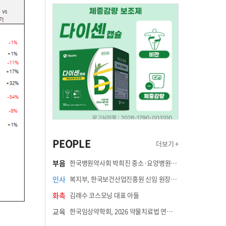
PEOPLE
더보기 +
부음
한국병원약사회 박희진 중소·요양병원이사(충청북도 청주의료원 약제팀장) 부친상
인사
복지부, 한국보건산업진흥원 신임 원장에 고상백 교수 임명
화촉
김래수 코스모닝 대표 아들
교육
한국임상약학회, 2026 약물치료법 연수강좌 8월 21일 개최