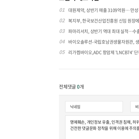
01
대원제약, 상반기 매출 3109억원… 만성질
02
복지부, 한국보건산업진흥원 신임 원장에 고
원종원의 커튼 
03
파마리서치, 상반기 역대 최대 실적…수출 4
04
바이오솔루션-국립호남권생물자원관, 생물
05
리가켐바이오,ADC 항암제 'LNCB74' 단
전체댓글
0
개