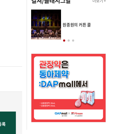
컬쳐/클래시그널
더보기 +
의 클래스토리
원종원의 커튼 콜