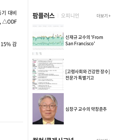
동기 대비
팜플러스
오피니언
더보기 +
, △ODF
신재규 교수의 'From
San Francisco'
15% 감
[고령사회와 건강한 장수]
전문가 특별기고
심창구 교수의 약창춘추