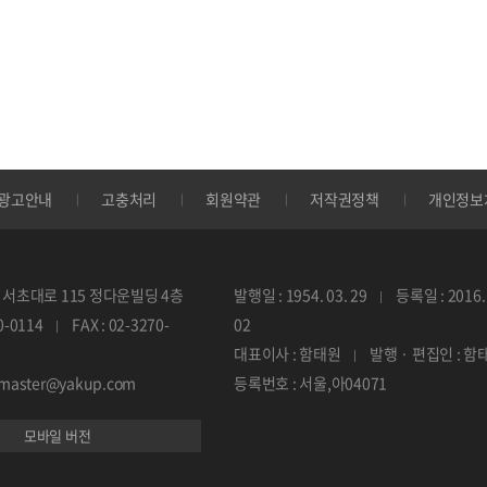
광고안내
고충처리
회원약관
저작권정책
개인정보
서초대로 115 정다운빌딩 4층
발행일 : 1954. 03. 29
등록일 : 2016. 
70-0114
FAX : 02-3270-
02
대표이사 : 함태원
발행 · 편집인 : 함
ebmaster@yakup.com
등록번호 : 서울,아04071
모바일 버전