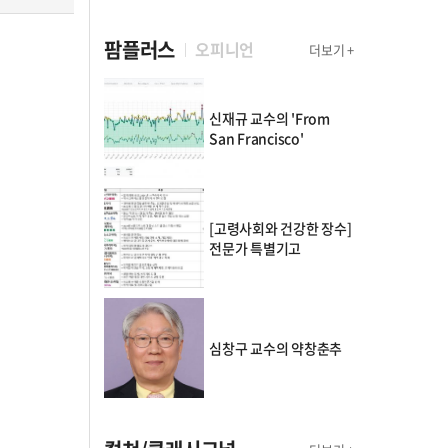
팜플러스
오피니언
더보기 +
신재규 교수의 'From
San Francisco'
[고령사회와 건강한 장수]
전문가 특별기고
심창구 교수의 약창춘추