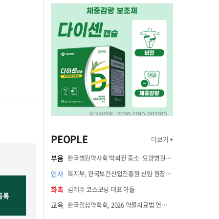
PEOPLE
더보기 +
부음
한국병원약사회 박희진 중소·요양병원이사(충청북도 청주의료원 약제팀장) 부친상
인사
복지부, 한국보건산업진흥원 신임 원장에 고상백 교수 임명
화촉
김래수 코스모닝 대표 아들
교육
한국임상약학회, 2026 약물치료법 연수강좌 8월 21일 개최