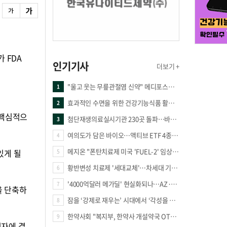
가 FDA
인기기사
더보기 +
"울고 웃는 무릎관절염 신약" 메디포스트·강스템·네이처셀 전진, 코오롱티슈진 반전 과제
1
효과적인 수면을 위한 건강기능식품 활용법
2
 핵심적으
첨단재생의료실시기관 230곳 돌파…바이오 새 시장 꿈틀
3
여의도가 담은 바이오…액티브 ETF 4종의 선택은
4
메지온 "폰탄치료제 미국 'FUEL-2' 임상 프로토콜 영국 승인"
있게 될
5
황반변성 치료제 '세대교체'…차세대 기전 경쟁 본격화
6
'4000억달러 메가딜' 현실화되나…AZ·BMS 합병설에 글로벌 제약업계 촉각
7
을 단축하
잠을 ‘강제로 재우는’ 시대에서 ‘각성을 낮추는’ 시대로
8
한약사회 "복지부, 한약사 개설약국 OTC 공급 방해 더는 방관 말아야"
9
전자에 결