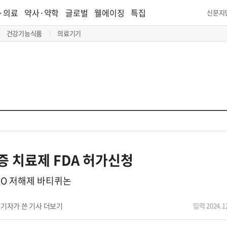
·의료
약사·약학
글로벌
웰에이징
특집
신문지
건강기능식품
의료기기
 치료제 FDA 허가신청
-LO 저해제 바티퀴논
기자가 쓴 기사 더보기
입력 2024.12