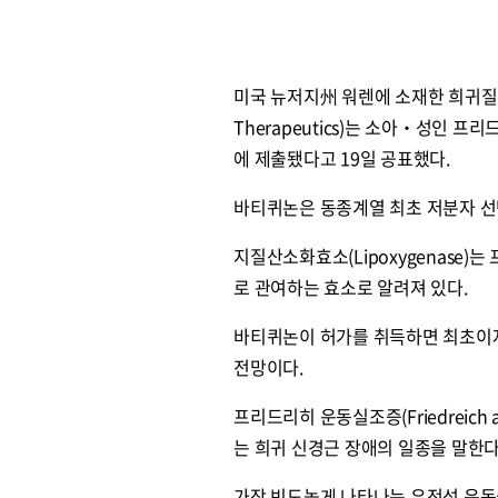
미국 뉴저지州 워렌에 소재한 희귀질환
Therapeutics)는 소아‧성인 프
에 제출됐다고 19일 공표했다.
바티퀴논은 동종계열 최초 저분자 선택
지질산소화효소(Lipoxygenase
로 관여하는 효소로 알려져 있다.
바티퀴논이 허가를 취득하면 최초이자
전망이다.
프리드리히 운동실조증(Friedreic
는 희귀 신경근 장애의 일종을 말한다
가장 빈도높게 나타나는 유전성 운동실