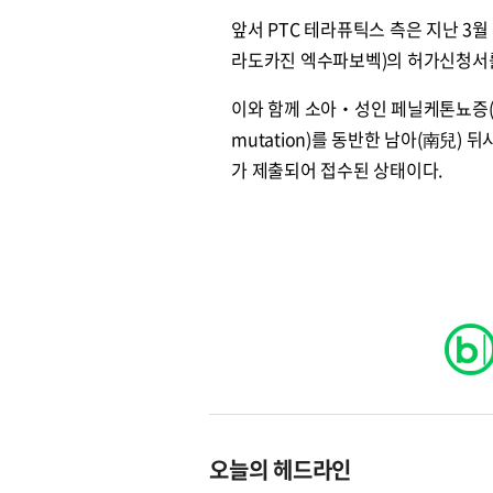
앞서 PTC 테라퓨틱스 측은 지난 3월 
라도카진 엑수파보벡)의 허가신청서를 
이와 함께 소아‧성인 페닐케톤뇨증(PKU
mutation)를 동반한 남아(南兒) 
가 제출되어 접수된 상태이다.
오늘의 헤드라인