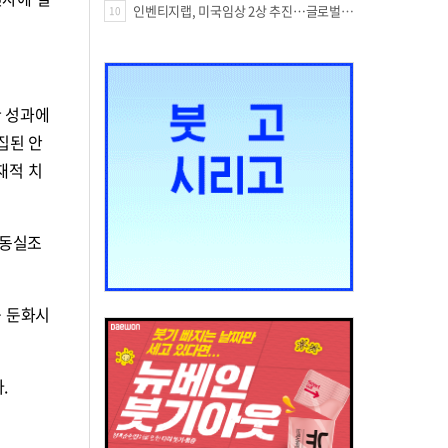
인벤티지랩, 미국임상 2상 추진…글로벌 팁스 통해 정부 지원 60억원 확보
10
한 성과에
집된 안
재적 치
운동실조
를 둔화시
.