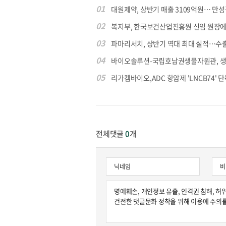
01
대원제약, 상반기 매출 3109억원… 만성질
02
복지부, 한국보건산업진흥원 신임 원장에 고
03
파마리서치, 상반기 역대 최대 실적…수출 4
04
바이오솔루션-국립호남권생물자원관, 생물
05
리가켐바이오,ADC 항암제 'LNCB74' 단
전체댓글
0
개