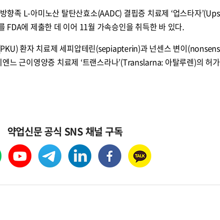
방향족 L-아미노산 탈탄산효소(AADC) 결핍증 치료제 ‘업스타자’(Upsta
FDA에 제출한 데 이어 11월 가속승인을 취득한 바 있다.
) 환자 치료제 세피압테린(sepiapterin)과 넌센스 변이(nonsens
뒤시엔느 근이영양증 치료제 ‘트랜스라나’(Translarna: 아탈루렌)의 
약업신문 공식 SNS 채널 구독