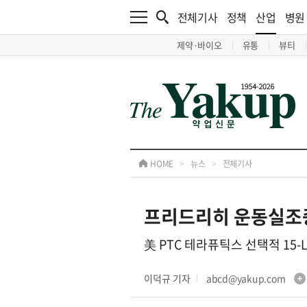
전체기사
정책
산업
병원
제약·바이오
유통
뷰티
HOME
>
뉴스
>
전체기사
프리드리히 운동실조증
美 PTC 테라퓨틱스 선택적 15
이덕규 기자
abcd@yakup.com