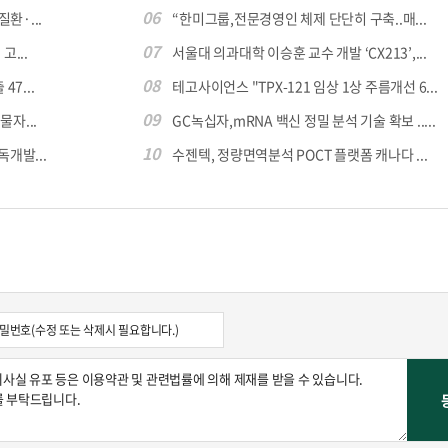
06
환·...
“한미그룹,전문경영인 체제 단단히 구축..매...
07
...
서울대 의과대학 이승훈 교수 개발 ‘CX213’,...
08
7...
테고사이언스 "TPX-121 임상 1상 주름개선 6...
09
자...
GC녹십자,mRNA 백신 정밀 분석 기술 확보 .....
10
독개발...
수젠텍, 정량면역분석 POCT 플랫폼 캐나다 ...