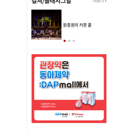
컬쳐/클래시그널
더보기 +
의 클래스토리
원종원의 커튼 콜