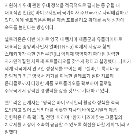
지원하기 위해 관련 우대 정책을 적극적으로 펼치는 등 유럽 내
대표적인 친(親) 바이오시밀러 국가이자 주요국가로 자리매김하고
있다. 이에 셀트리온은 빠른 제품 포트폴리오 확대를 통해 성장에
속도를 높인다는 방침이다.
셀트리온은 이번 허가로 영국 내 램시마 제품군과 유플라이마로
대표되는 종양괴사인자 알파(TNF-α) 억제제 시장과 함께
스테키마가 속한 인터루킨(IL) 억제제 영역까지 확대된 강력한
자가면역질환 치료제 포트폴리오를 갖추게 됐다고 설명했다. 나아가
세계 각국에서 견고한 성장세를 보이는 베그젤마, 트룩시마 등
항암제와 최근 영국서 허가를 획득한 알레르기 질환 치료제
옴리클로까지 다양한 제품 포트폴리오를 확보하며 글로벌
주요국에서 강력한 경쟁력을 갖출 것으로 기대하고 있다.
셀트리온 관계자는 “영국은 바이오시밀러 활성화 정책을 적극
도입하고 있어 스테키마를 비롯한 자사의 바이오시밀러 제품
영향력은 더욱 확대될 전망”이라며 “환자 니즈에 맞는 고품질의
치료제를 시장에 조속히 공급할 수 있도록 최선을 다할 계획”이라고
말했다.