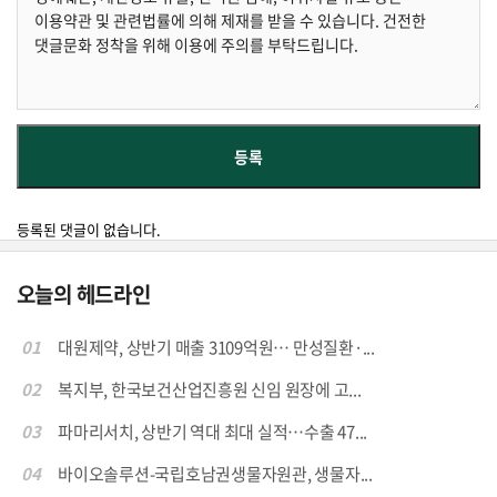
등록된 댓글이 없습니다.
오늘의 헤드라인
01
대원제약, 상반기 매출 3109억원… 만성질환·...
02
복지부, 한국보건산업진흥원 신임 원장에 고...
03
파마리서치, 상반기 역대 최대 실적…수출 47...
04
바이오솔루션-국립호남권생물자원관, 생물자...