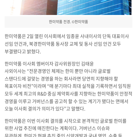
한미약품 전경. ©한미약품
한미약품은
2
일 열린 이사회에서 임종윤 사내이사의 단독 대표이사
선임 안건과
,
북경한미약품 동사장 교체 및 동사 선임 안건 모두
부결됐다고 밝혔다
.
한미약품 이사회 멤버이자 감사위원장인 김태윤
사외이사는
“
전문경영인 체제는 한미 뿐만 아니라 글로벌
스탠다드에 걸맞는 경영을 하는 회사라면 당연히 지향해야 할
목표이자 비전
”
이라며
“
매 분기마다 최대 실적을 기록하면서 임직원
모두 세계 최고의
R&D
중심 제약회사를 지향하는 한미약품이 안정적
경영을 이루고 거버넌스를 공고히 할 수 있는 계기가 됐다는 면에서
오늘 이사회 결의가 의미가 있다
”
고 말했다
.
한미약품은 이번 이사회 결의를 시작으로 본격적인 글로벌 한미를
위한 사업 추진에 매진한다는 계획이다
.
거버넌스 이슈와
무관하게
,
한미가 현재 추진 중인 신약개발과 국내 영업
,
수출 등