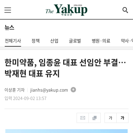
뉴스
전체기사
정책
산업
글로벌
병원·의료
약사·
한미약품, 임종윤 대표 선임안 부결…
박재현 대표 유지
이상훈 기자
jianhs@yakup.com
│
입력 2024-09-02 13:57