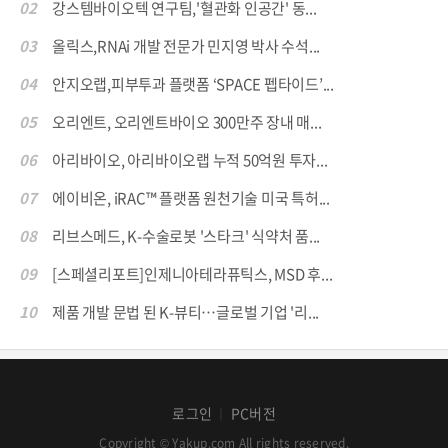
02
강스템바이오텍 연구팀,'혈관화 인공간' 동...
03
올릭스,RNAi 개발 전문가 민지영 박사 수석...
04
안지오랩,피부투과 플랫폼 ‘SPACE 펩타이드’...
05
오리엔트, 오리엔트바이오 300만주 장내 매...
06
아리바이오, 아리바이오랩 누적 50억원 투자...
07
에이비온, iRAC™ 플랫폼 원천기술 미국 특허...
08
리브스메드, K-수술로봇 '스타크' 식약처 품...
09
[스페셜리포트]인제니아테라퓨틱스, MSD 후...
10
제품 개발 문법 된 K-뷰티…글로벌 기업 '리...
로그인
PC버전
│
Copyright © Yakup.com All rights reserved.