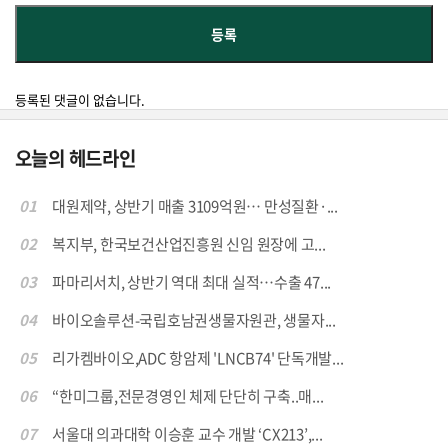
등록된 댓글이 없습니다.
오늘의 헤드라인
01
대원제약, 상반기 매출 3109억원… 만성질환·...
02
복지부, 한국보건산업진흥원 신임 원장에 고...
03
파마리서치, 상반기 역대 최대 실적…수출 47...
04
바이오솔루션-국립호남권생물자원관, 생물자...
05
리가켐바이오,ADC 항암제 'LNCB74' 단독개발...
06
“한미그룹,전문경영인 체제 단단히 구축..매...
07
서울대 의과대학 이승훈 교수 개발 ‘CX213’,...