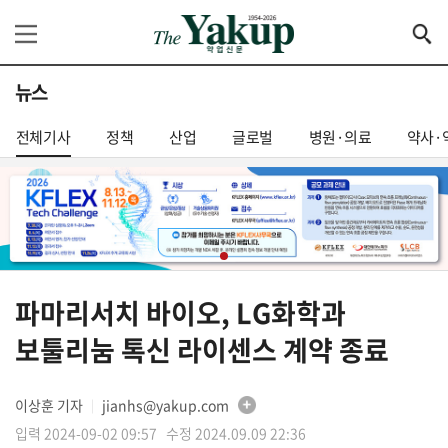
뉴스
전체기사
정책
산업
글로벌
병원·의료
약사·
파마리서치 바이오, LG화학과
보툴리눔 톡신 라이센스 계약 종료
이상훈 기자
jianhs@yakup.com
│
입력 2024-09-02 09:57 수정 2024.09.09 22:36