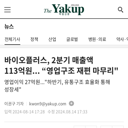
뉴스
전체기사
정책
산업
글로벌
병원·의료
약사·
바이오플러스, 2분기 매출액
113억원... “영업구조 재편 마무리"
영업이익 27억원..."하반기, 유통구조 효율화 통해
성장세"
이권구 기자
kwon9@yakup.com
│
입력 2024-08-14 17:28 수정 2024.08.14 17:33