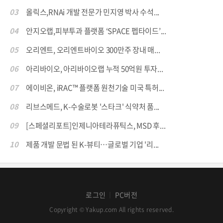
03
올릭스,RNAi 개발 전문가 민지영 박사 수석...
04
안지오랩,피부투과 플랫폼 ‘SPACE 펩타이드’...
05
오리엔트, 오리엔트바이오 300만주 장내 매...
06
아리바이오, 아리바이오랩 누적 50억원 투자...
07
에이비온, iRAC™ 플랫폼 원천기술 미국 특허...
08
리브스메드, K-수술로봇 '스타크' 식약처 품...
09
[스페셜리포트]인제니아테라퓨틱스, MSD 후...
10
제품 개발 문법 된 K-뷰티…글로벌 기업 '리...
로그인
PC버전
│
Copyright © Yakup.com All rights reserved.