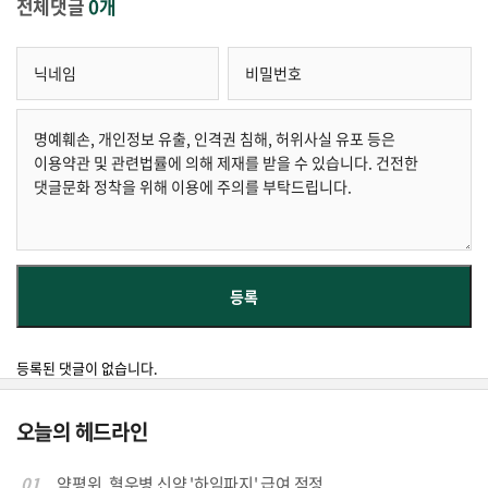
전체댓글
0개
등록된 댓글이 없습니다.
오늘의 헤드라인
01
약평위, 혈우병 신약 '하임파지' 급여 적정...