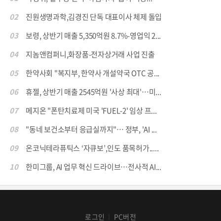
02
진원생명과학,김경진 단독 대표이사 체제 돌입
03
보령, 상반기 매출 5,350억원 8.7%-영업익 2...
04
지놈앤컴퍼니,화장품-전자상거래 사업 진출
05
한약사회 "복지부, 한약사 개설약국 OTC 공...
06
휴젤, 상반기 매출 2545억원 '사상 최대'…미...
07
메지온 "폰탄치료제 미국 'FUEL-2' 임상 프...
08
"동네 보건소부터 응급실까지"… 정부, 'AI ...
09
온코닉테라퓨틱스 ‘자큐보’,인도 품목허가.....
10
한미그룹, AI 업무 혁신 드라이브…전사적 AI...
로그인
PC버전
│