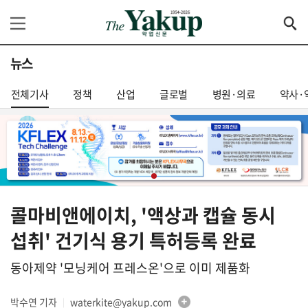
뉴스
전체기사
정책
산업
글로벌
병원·의료
약사·
콜마비앤에이치, '액상과 캡슐 동시
섭취' 건기식 용기 특허등록 완료
동아제약 '모닝케어 프레스온'으로 이미 제품화
박수연 기자
waterkite@yakup.com
│