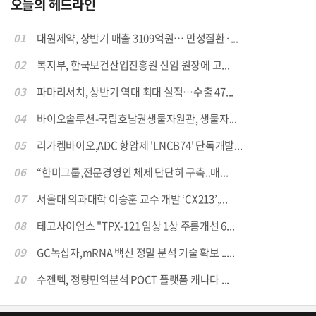
오늘의 헤드라인
01
대원제약, 상반기 매출 3109억원… 만성질환·...
02
복지부, 한국보건산업진흥원 신임 원장에 고...
03
파마리서치, 상반기 역대 최대 실적…수출 47...
04
바이오솔루션-국립호남권생물자원관, 생물자...
05
리가켐바이오,ADC 항암제 'LNCB74' 단독개발...
06
“한미그룹,전문경영인 체제 단단히 구축..매...
07
서울대 의과대학 이승훈 교수 개발 ‘CX213’,...
08
테고사이언스 "TPX-121 임상 1상 주름개선 6...
09
GC녹십자,mRNA 백신 정밀 분석 기술 확보 .....
10
수젠텍, 정량면역분석 POCT 플랫폼 캐나다 ...