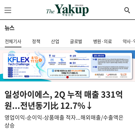
뉴스
전체기사
정책
산업
글로벌
병원·의료
약사·
일성아이에스, 2Q 누적 매출 331억
원...전년동기比 12.7%↓
영업이익-순이익-상품매출 적자...해외매출/수출액은
상승