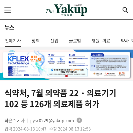
뉴스
전체기사
정책
산업
글로벌
병원·의료
약사·
식약처, 7월 의약품 22・의료기기
102 등 126개 의료제품 허가
최윤수 기자
jjysc0229@yakup.com
│
입력 2024-08-13 10:47 수정 2024.08.13 12:53