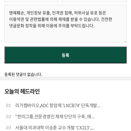
등록된 댓글이 없습니다.
오늘의 헤드라인
01
리가켐바이오,ADC 항암제 'LNCB74' 단독개발...
02
“한미그룹,전문경영인 체제 단단히 구축..매...
03
서울대 의과대학 이승훈 교수 개발 ‘CX213’,...