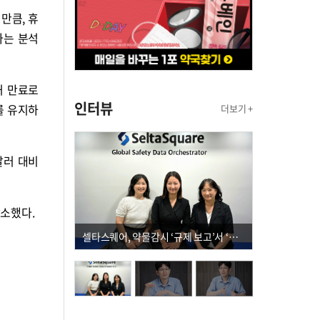
만큼, 휴
라는 분석
허 만료로
인터뷰
를 유지하
더보기 +
달러 대비
감소했다.
셀타스퀘어, 약물감시 ‘규제 보고’서 ‘데이터 의사결정’으로 "PVX 전환 요구 커진다"