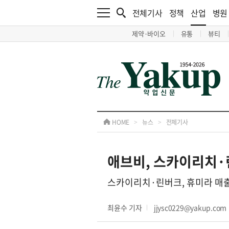
전체기사
정책
산업
병원
제약·바이오
유통
뷰티
HOME
>
뉴스
>
전체기사
애브비, 스카이리치·
스카이리치·린버크, 휴미라 매출 
최윤수 기자
jjysc0229@yakup.com