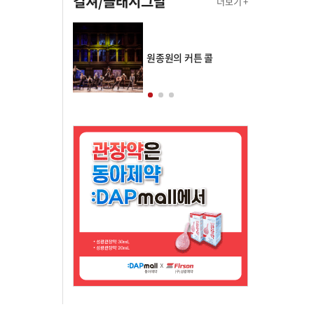
컬쳐/클래시그널
더보기 +
의 클래스토리
원종원의 커튼 콜