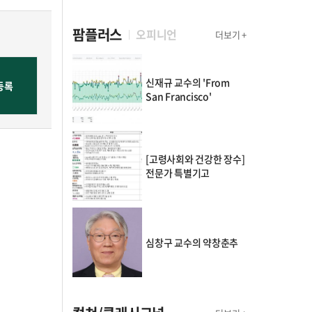
팜플러스
오피니언
더보기 +
신재규 교수의 'From
San Francisco'
[고령사회와 건강한 장수]
전문가 특별기고
심창구 교수의 약창춘추