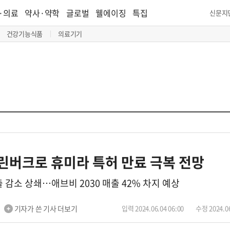
·의료
약사·약학
글로벌
웰에이징
특집
신문지
건강기능식품
의료기기
린버크로 휴미라 특허 만료 극복 전망
감소 상쇄…애브비 2030 매출 42% 차지 예상
기자가 쓴 기사 더보기
입력 2024.06.04 06:00
수정 2024.06