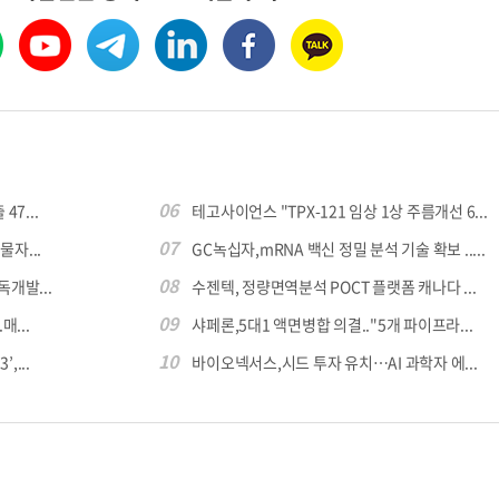
06
7...
테고사이언스 "TPX-121 임상 1상 주름개선 6...
07
자...
GC녹십자,mRNA 백신 정밀 분석 기술 확보 .....
08
독개발...
수젠텍, 정량면역분석 POCT 플랫폼 캐나다 ...
09
...
샤페론,5대1 액면병합 의결.."5개 파이프라...
10
,...
바이오넥서스,시드 투자 유치…AI 과학자 에...