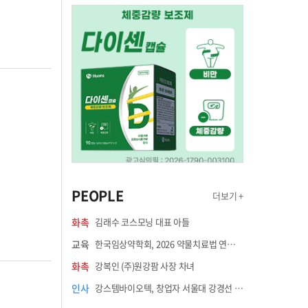
PEOPLE
더보기 +
화촉
김래수 코스모닝 대표 아들
교육
한국임상약학회, 2026 약물치료법 연수강좌 8월 21일 개최
화촉
강복인 (주)원강팜 사장 차녀
인사
강스템바이오텍, 창업자 서울대 강경선 교수 최고과학책임자 선임