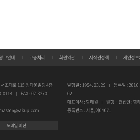
광고안내
고충처리
회원약관
저작권정책
개인정보
서초대로 115 정다운빌딩 4층
발행일 : 1954. 03. 29
등록일 : 2016. 
70-0114
FAX : 02-3270-
02
대표이사 : 함태원
발행 · 편집인 : 함
ebmaster@yakup.com
등록번호 : 서울,아04071
모바일 버전