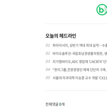
오늘의 헤드라인
01
파마리서치, 상반기 역대 최대 실적…수출 4
02
바이오솔루션-국립호남권생물자원관, 생물
03
리가켐바이오,ADC 항암제 'LNCB74' 단
04
“한미그룹,전문경영인 체제 단단히 구축..매
05
서울대 의과대학 이승훈 교수 개발 ‘CX213’
전체댓글
0
개