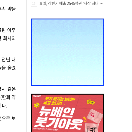
휴젤, 상반기 매출 2545억원 '사상 최대'…미국 투자 속 성장세 지속
10
후속 약물
료된 이후
한 회사의
 전년 대
매출을 올렸
역시 같은
(한화 약
치다.
것으로 보