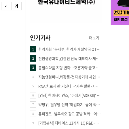
인기기사
더보기 +
한약사회 "복지부, 한약사 개설약국 OTC 공급 방해 더는 방관 말아야"
1
진원생명과학,김경진 단독 대표이사 체제 돌입
2
품절의약품 지형 변화…호흡기약 줄고 만성질환 복합제 늘었다
3
지놈앤컴퍼니,화장품-전자상거래 사업 진출
4
RNA 치료제 판 커진다…‘지속 발현·자가증폭·단백질 복원’ 경쟁
5
[영상] 한미사이언스, '아데시(ADESII)' 앞세워 더마 시장 판도 바꾼다
6
약평위, 혈우병 신약 '하임파지' 급여 적정성 인정…조건부 통과
7
듀피젠트·넴루비오 광고 공방 격화…이번엔 사노피가 일부 문구 변경
8
[기업분석] 디바이스 13개사 1Q R&D·해외매출 증가
9