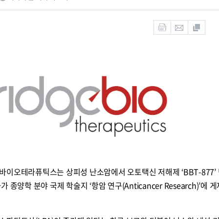
이오테라퓨틱스는 상피성 난소암에서 오토택신 저해제 ‘BBT-877’ 
종양학 분야 국제 학술지 ‘항암 연구(Anticancer Research)’에 