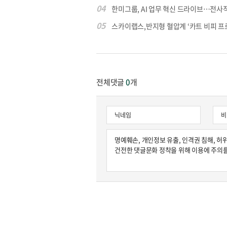
04
한미그룹, AI 업무 혁신 드라이브…전사적 A
05
스카이랩스,반지형 혈압계 ‘카트 비피 프로’
전체댓글
0
개