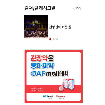
컬쳐/클래시그널
더보기 +
의 클래스토리
원종원의 커튼 콜