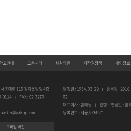
광고안내
고충처리
회원약관
저작권정책
개인정보
서초대로 115 정다운빌딩 4층
발행일 : 1954. 03. 29
등록일 : 2016. 
70-0114
FAX : 02-3270-
02
대표이사 : 함태원
발행 · 편집인 : 함
ebmaster@yakup.com
등록번호 : 서울,아04071
모바일 버전