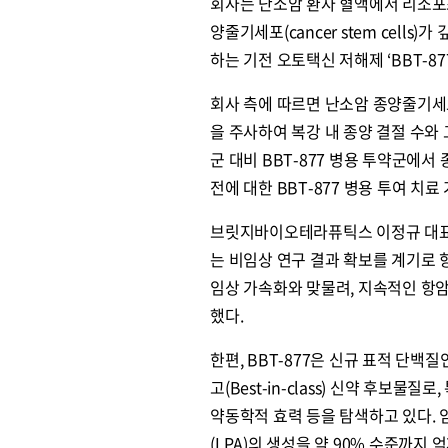
회사는 난소암 환자 혈액에서 리소포스
양줄기세포(cancer stem cel
하는 기전 오토택신 저해제 ‘BBT-8
회사 측에 따르면 난소암 종양줄기세포
을 주사하여 복강 내 종양 결절 수와
군 대비 BBT-877 병용 투약군에서
전에 대한 BBT-877 병용 투여 치
브릿지바이오테라퓨틱스 이정규 대표는 
는 비임상 연구 결과 확보를 계기로 
임상 가속화와 맞물려, 지속적인 항암
했다.
한편, BBT-877은 신규 표적 단백질인
고(Best-in-class) 신약 후보
약동학적 효력 등을 탐색하고 있다.
(LPA)의 생성을 약 90% 수준까