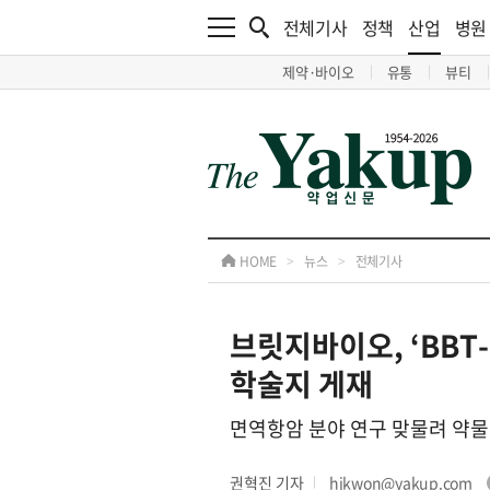
전체기사
정책
산업
병원
제약·바이오
유통
뷰티
HOME
>
뉴스
>
전체기사
브릿지바이오, ‘BBT
학술지 게재
면역항암 분야 연구 맞물려 약물
권혁진 기자
hjkwon@yakup.com