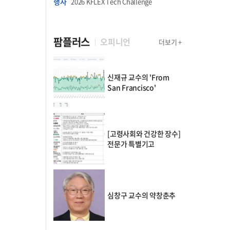
행사
2026 KFLEX Tech Challenge
팜플러스
오피니언
더보기 +
신재규 교수의 'From
San Francisco'
[고령사회와 건강한 장수]
전문가 특별기고
심창구 교수의 약창춘추