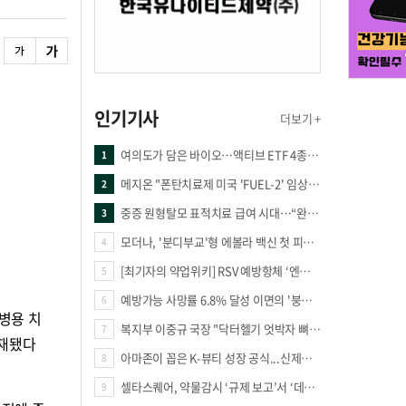
인기기사
더보기 +
여의도가 담은 바이오…액티브 ETF 4종의 선택은
1
메지온 "폰탄치료제 미국 'FUEL-2' 임상 프로토콜 영국 승인"
2
중증 원형탈모 표적치료 급여 시대…“완결 아닌 출발점”
3
모더나, '분디부교'형 에볼라 백신 첫 피험자 접종
4
[최기자의 약업위키] RSV 예방항체 ‘엔플론시아’
5
예방가능 사망률 6.8% 달성 이면의 '붕괴 위기'… 중증외상체계 혁신 시급
6
병용 치
복지부 이중규 국장 "닥터헬기 엇박자 뼈아파… 외상체계 전면 재정립"
7
게재됐다
아마존이 꼽은 K-뷰티 성장 공식...신제품·시장·품목 확장
8
셀타스퀘어, 약물감시 ‘규제 보고’서 ‘데이터 의사결정’으로 "PVX 전환 요구 커진다"
9