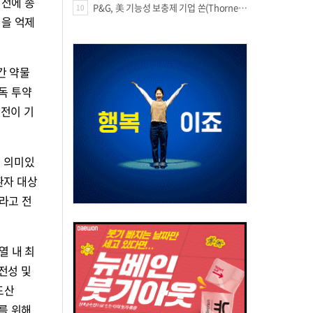
기전에 종
P&G, 美 기능성 보충제 기업 쏜(Thorne) 인수
10
성을 억제
간 약물
독 투약
 전이 기
서 의미있
환자 대상
라고 전
열 내 최
안전성 및
드산
를 위해