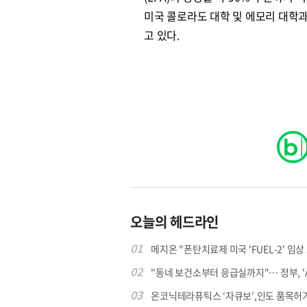
미국 콜로라도 대학 및 에모리 대학과
고 있다.
오늘의 헤드라인
01
메지온 "폰탄치료제 미국 'FUEL-2' 임상 프
02
"동네 보건소부터 응급실까지"… 정부, 'AI 
03
온코닉테라퓨틱스 ‘자큐보’,인도 품목허가..