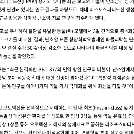
파티드산(LPA)이 증가돼 있다는 최근 보고와 더불어 난소암 내성 
ls)가 깊게 연관돼 있다는 연구 결과를 바탕으로 체내 리소포스파티드산 생
77’을 활용한 상피성 난소암 치료 연구에 착수하게 됐다.
를 주사하여 질환을 유발한 동물(쥐) 모델에서 3일 간격으로 총 4회
 그 크기를 비교한 결과, 난소암 표준 항암화학요법제인 파클리탁셀 단
 종양 결절 수가 50% 이상 감소한 것으로 나타나며 파클리탁셀 내성 및
료 가능성을 확인했다.
“최근 본격화한 BBT-877의 면역 항암 연구와 더불어, 난소암에
항암 분야 적응증 확대에 대한 전망이 밝아졌다”며 “특발성 폐섬유증 
 분야 연구를 이어나가며 약물 가치 극대화를 위해 최선을 다할 것”이
 오토택신을 선택적으로 저해하는 계열 내 최초(First-in-class) 및 계
물질로, 특발성 폐섬유증 환자를 대상으로 한 임상 2상을 통해 약물 유효성, 
 임상 1상을 통해 오토택신 저해제의 생체지표로 꼽히는 리소포스파티
지 억제하는 것으로 확인됐다.폐섬유화에 이어, 면역항암 분야 적응증 확대