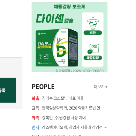
PEOPLE
더보기 +
화촉
김래수 코스모닝 대표 아들
교육
한국임상약학회, 2026 약물치료법 연수강좌 8월 21일 개최
화촉
강복인 (주)원강팜 사장 차녀
인사
강스템바이오텍, 창업자 서울대 강경선 교수 최고과학책임자 선임