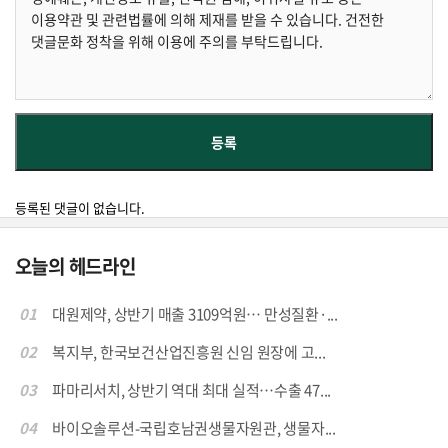
등록된 댓글이 없습니다.
오늘의 헤드라인
01
대원제약, 상반기 매출 3109억원… 만성질환·...
02
복지부, 한국보건산업진흥원 신임 원장에 고...
03
파마리서치, 상반기 역대 최대 실적…수출 47...
04
바이오솔루션-국립호남권생물자원관, 생물자...