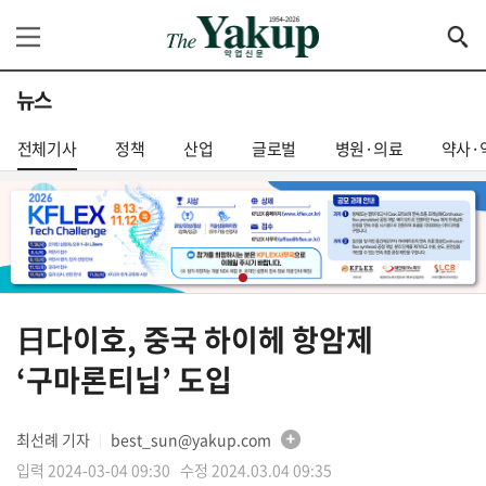
뉴스
전체기사
정책
산업
글로벌
병원·의료
약사·
日다이호, 중국 하이헤 항암제
‘구마론티닙’ 도입
최선례 기자
best_sun@yakup.com
│
입력 2024-03-04 09:30 수정 2024.03.04 09:35